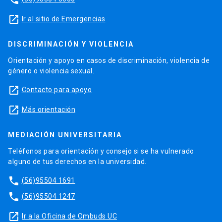
launch
Ir al sitio de Emergencias
DISCRIMINACIÓN Y VIOLENCIA
Orientación y apoyo en casos de discriminación, violencia de
género o violencia sexual.
launch
Contacto para apoyo
launch
Más orientación
MEDIACIÓN UNIVERSITARIA
Teléfonos para orientación y consejo si se ha vulnerado
alguno de tus derechos en la universidad.
phone
(56)95504 1691
phone
(56)95504 1247
launch
Ir a la Oficina de Ombuds UC