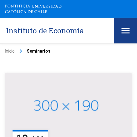
Instituto de Economía
keyboard_arrow_right
Inicio
Seminarios