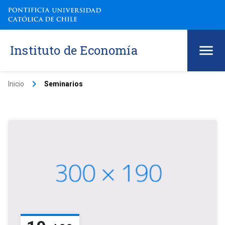
Instituto de Economía
keyboard_arrow_right
Inicio
Seminarios