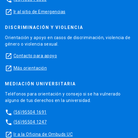
launch
Ir al sitio de Emergencias
DISCRIMINACIÓN Y VIOLENCIA
Orientación y apoyo en casos de discriminación, violencia de
género o violencia sexual.
launch
Contacto para apoyo
launch
Más orientación
MEDIACIÓN UNIVERSITARIA
Teléfonos para orientación y consejo si se ha vulnerado
alguno de tus derechos en la universidad.
phone
(56)95504 1691
phone
(56)95504 1247
launch
Ir a la Oficina de Ombuds UC