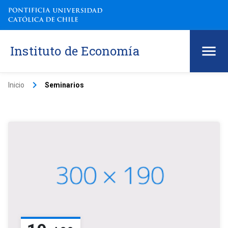
Instituto de Economía
keyboard_arrow_right
Inicio
Seminarios