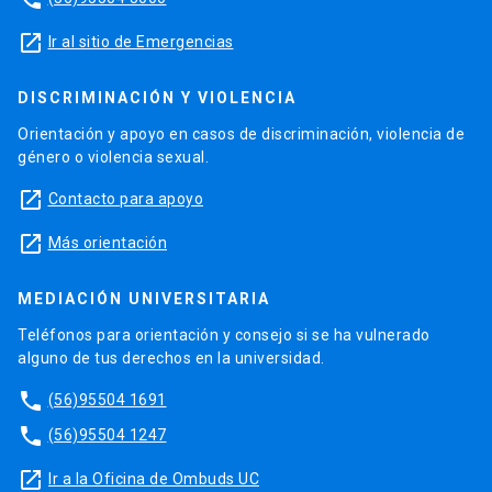
launch
Ir al sitio de Emergencias
DISCRIMINACIÓN Y VIOLENCIA
Orientación y apoyo en casos de discriminación, violencia de
género o violencia sexual.
launch
Contacto para apoyo
launch
Más orientación
MEDIACIÓN UNIVERSITARIA
Teléfonos para orientación y consejo si se ha vulnerado
alguno de tus derechos en la universidad.
phone
(56)95504 1691
phone
(56)95504 1247
launch
Ir a la Oficina de Ombuds UC