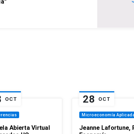
ia”
8
28
OCT
OCT
erencias
Microeconomía Aplicad
la Abierta Virtual
Jeanne Lafortune,