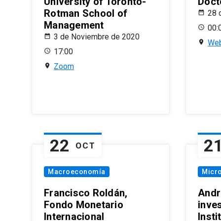
University of Toronto-
Doct
Rotman School of
28 
Management
00:
3 de Noviembre de 2020
Web
17:00
Zoom
22
2
OCT
Macroeconomía
Micr
Francisco Roldán,
Andr
Fondo Monetario
inve
Internacional
Inst