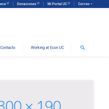
teca
Donaciones
Mi Portal UC
Correo
arrow_drop_down
search
Contacto
Working at Econ UC