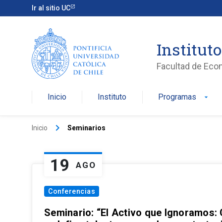
Ir al sitio UC
Institut
Facultad de Eco
Inicio
Instituto
Programas
arrow_drop_down
keyboard_arrow_right
Inicio
Seminarios
19
AGO
Conferencias
Seminario: “El Activo que Ignoramos: