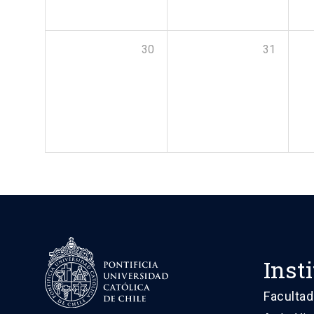
30
31
Inst
Facultad