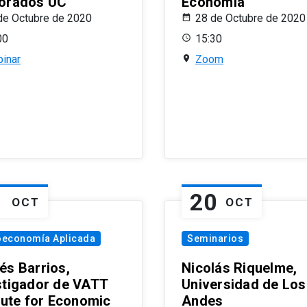
orados UC
Economía
de Octubre de 2020
28 de Octubre de 2020
00
15:30
inar
Zoom
1
20
OCT
OCT
oeconomía Aplicada
Seminarios
és Barrios,
Nicolás Riquelme,
stigador de VATT
Universidad de Los
itute for Economic
Andes