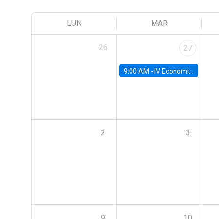
LUN
MAR
26
27
9:00 AM -
IV Economics Alumni Workshop
2
3
9
10