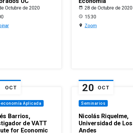
orados UC
Economía
de Octubre de 2020
28 de Octubre de 2020
00
15:30
inar
Zoom
1
20
OCT
OCT
oeconomía Aplicada
Seminarios
és Barrios,
Nicolás Riquelme,
stigador de VATT
Universidad de Los
itute for Economic
Andes