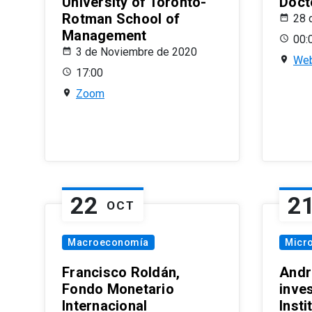
University of Toronto-
Doct
Rotman School of
28 
Management
00:
3 de Noviembre de 2020
Web
17:00
Zoom
22
2
OCT
Macroeconomía
Micr
Francisco Roldán,
Andr
Fondo Monetario
inve
Internacional
Inst