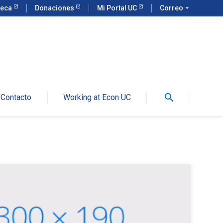
teca
Donaciones
Mi Portal UC
Correo
arrow_drop_down
search
Contacto
Working at Econ UC