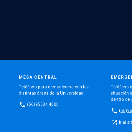
MESA CENTRAL
EMERGE
Teléfono para comunicarse con las
Teléfono e
distintas áreas de la Universidad.
situación 
dentro de
phone
(56)95504 4000
phone
(56)9
launch
Ir al 