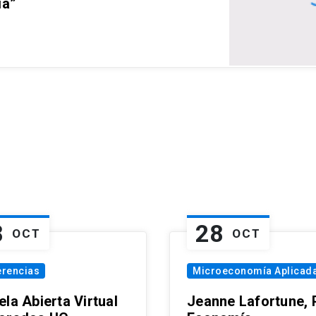
ia”
8
28
OCT
OCT
erencias
Microeconomía Aplicad
la Abierta Virtual
Jeanne Lafortune,