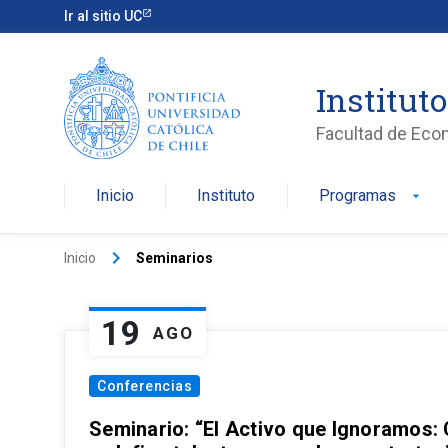
Ir al sitio UC
Institut
Facultad de Eco
Inicio
Instituto
Programas
arrow_drop_down
keyboard_arrow_right
Inicio
Seminarios
19
AGO
Conferencias
Seminario: “El Activo que Ignoramos: