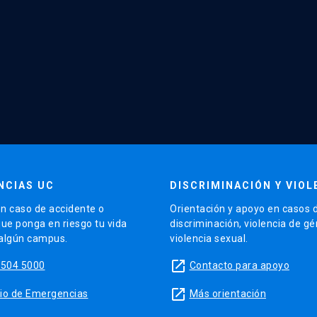
NCIAS UC
DISCRIMINACIÓN Y VIOL
n caso de accidente o
Orientación y apoyo en casos 
que ponga en riesgo tu vida
discriminación, violencia de g
 algún campus.
violencia sexual.
launch
5504 5000
Contacto para apoyo
launch
sitio de Emergencias
Más orientación