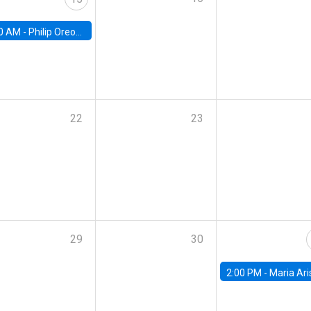
0 AM -
Philip Oreopolous, University of Toronto
22
23
29
30
2:00 PM -
Maria Aristizabal-Ramirez, FED