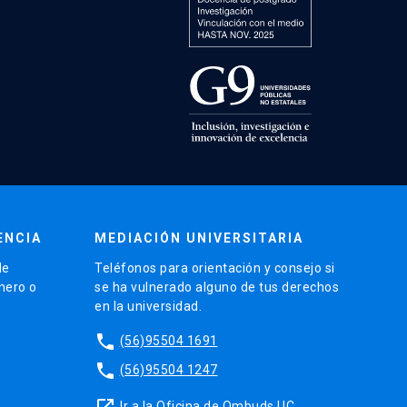
ENCIA
MEDIACIÓN UNIVERSITARIA
de
Teléfonos para orientación y consejo si
énero o
se ha vulnerado alguno de tus derechos
en la universidad.
phone
(56)95504 1691
phone
(56)95504 1247
launch
Ir a la Oficina de Ombuds UC