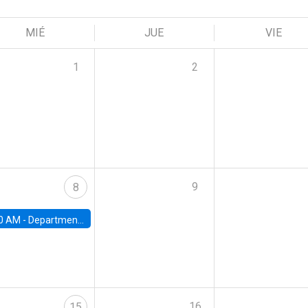
MIÉ
JUE
VIE
1
2
9
8
0 AM -
Department Seminar: James Robinson
16
15