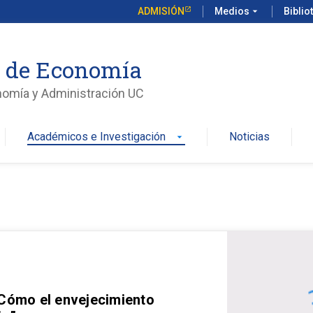
ADMISIÓN
Medios
arrow_drop_down
Biblio
o de Economía
nomía y Administración UC
Académicos e Investigación
Noticias
arrow_drop_down
 Cómo el envejecimiento