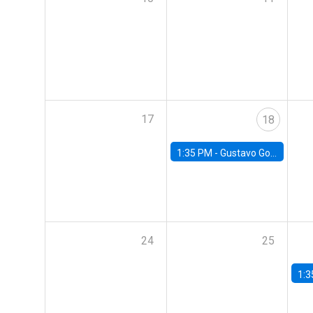
17
18
1:35 PM -
Gustavo González, Banco Central de Chile
24
25
1:3