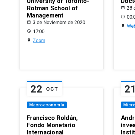
University of Toronto-
Doct
Rotman School of
28 
Management
00:
3 de Noviembre de 2020
Web
17:00
Zoom
22
2
OCT
Macroeconomía
Micr
Francisco Roldán,
Andr
Fondo Monetario
inve
Internacional
Inst