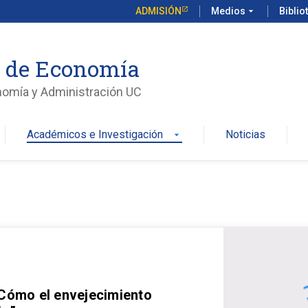
ADMISIÓN
Medios
arrow_drop_down
Biblio
o de Economía
nomía y Administración UC
Académicos e Investigación
Noticias
arrow_drop_down
 Cómo el envejecimiento