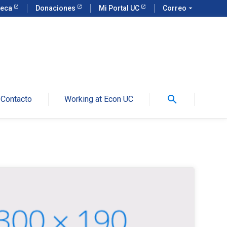
teca
Donaciones
Mi Portal UC
Correo
arrow_drop_down
search
Contacto
Working at Econ UC