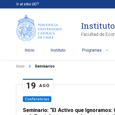
Ir al sitio UC
Institut
Facultad de Eco
Inicio
Instituto
Programas
arrow_drop_down
keyboard_arrow_right
Inicio
Seminarios
19
AGO
Conferencias
Seminario: “El Activo que Ignoramos: