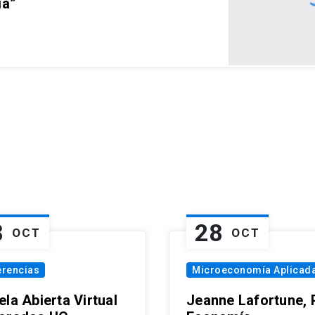
ia”
8
28
OCT
OCT
erencias
Microeconomía Aplicad
la Abierta Virtual
Jeanne Lafortune,