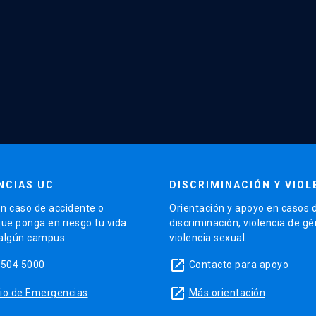
NCIAS UC
DISCRIMINACIÓN Y VIOL
n caso de accidente o
Orientación y apoyo en casos 
que ponga en riesgo tu vida
discriminación, violencia de g
 algún campus.
violencia sexual.
launch
5504 5000
Contacto para apoyo
launch
sitio de Emergencias
Más orientación