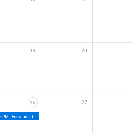
19
20
27
26
5 PM -
Fernanda Rojas Ampuero, University of Wisconsin-Madison