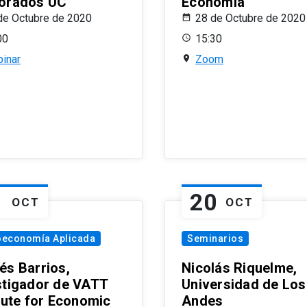
orados UC
Economía
de Octubre de 2020
28 de Octubre de 2020
00
15:30
inar
Zoom
1
20
OCT
OCT
oeconomía Aplicada
Seminarios
és Barrios,
Nicolás Riquelme,
stigador de VATT
Universidad de Los
itute for Economic
Andes