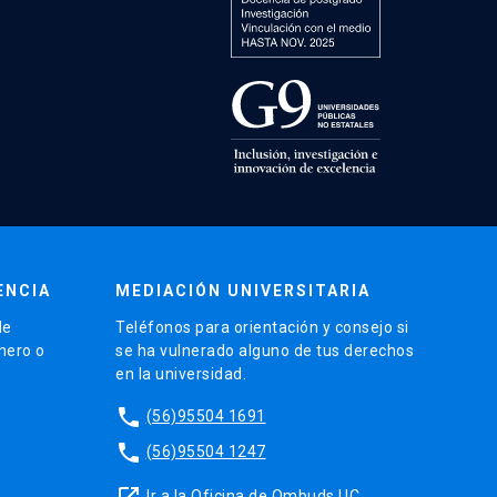
ENCIA
MEDIACIÓN UNIVERSITARIA
de
Teléfonos para orientación y consejo si
énero o
se ha vulnerado alguno de tus derechos
en la universidad.
phone
(56)95504 1691
phone
(56)95504 1247
launch
Ir a la Oficina de Ombuds UC