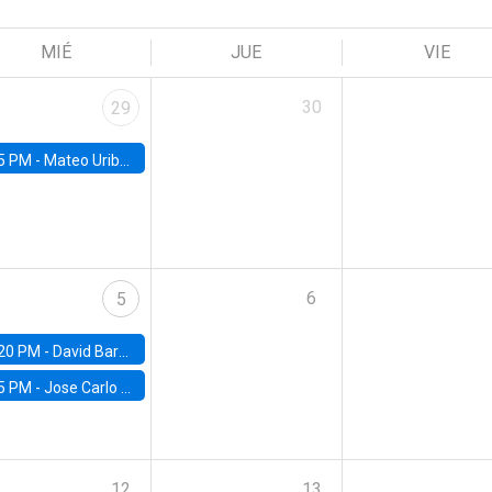
MIÉ
JUE
VIE
30
29
5 PM -
Mateo Uribe-Castro, Universidad de los Andes (Colombia)
6
5
20 PM -
David Bardey, Universidad de los Andes - CEDE
5 PM -
Jose Carlo Bermudez, UC (ME) & World Bank
12
13