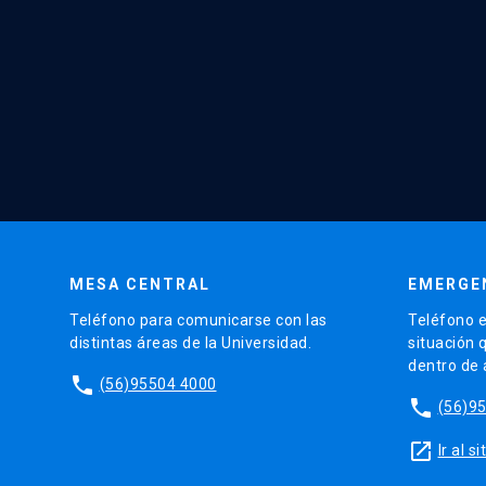
MESA CENTRAL
EMERGE
Teléfono para comunicarse con las
Teléfono e
distintas áreas de la Universidad.
situación 
dentro de
phone
(56)95504 4000
phone
(56)9
launch
Ir al 