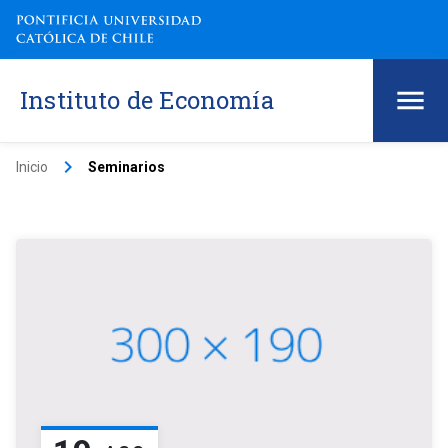
Instituto de Economía
keyboard_arrow_right
Inicio
Seminarios