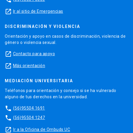
launch
Ir al sitio de Emergencias
DISCRIMINACIÓN Y VIOLENCIA
Orientación y apoyo en casos de discriminación, violencia de
género o violencia sexual.
launch
Contacto para apoyo
launch
Más orientación
MEDIACIÓN UNIVERSITARIA
Teléfonos para orientación y consejo si se ha vulnerado
alguno de tus derechos en la universidad.
phone
(56)95504 1691
phone
(56)95504 1247
launch
Ir a la Oficina de Ombuds UC