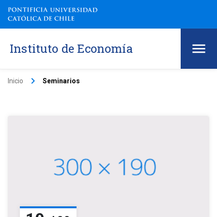
Instituto de Economía
keyboard_arrow_right
Inicio
Seminarios