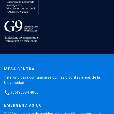
MESA CENTRAL
Teléfono para comunicarse con las distintas áreas de la
Universidad.
phone
(56)95504 4000
EMERGENCIAS UC
Teléfono en caso de accidente o situación que ponga en