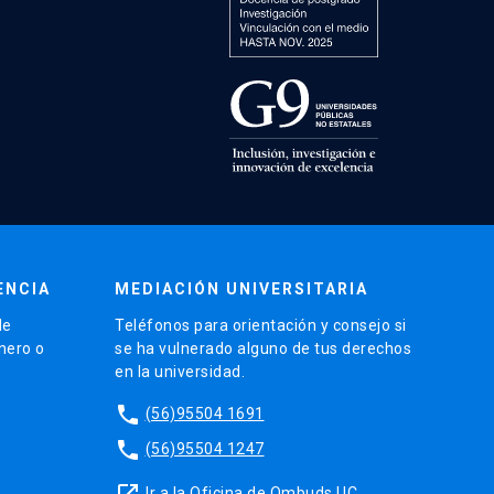
ENCIA
MEDIACIÓN UNIVERSITARIA
de
Teléfonos para orientación y consejo si
énero o
se ha vulnerado alguno de tus derechos
en la universidad.
phone
(56)95504 1691
phone
(56)95504 1247
launch
Ir a la Oficina de Ombuds UC