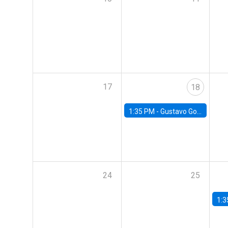
17
18
1:35 PM -
Gustavo González, Banco Central de Chile
24
25
1:3