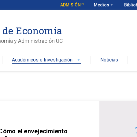
ADMISIÓN
Medios
arrow_drop_down
Biblio
o de Economía
nomía y Administración UC
Académicos e Investigación
Noticias
arrow_drop_down
 Cómo el envejecimiento