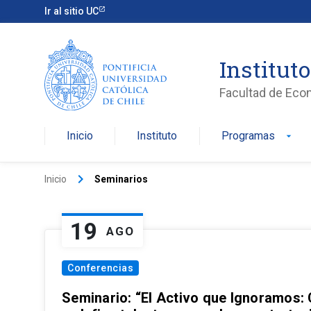
Ir al sitio UC
Institut
Facultad de Eco
Inicio
Instituto
Programas
arrow_drop_down
keyboard_arrow_right
Inicio
Seminarios
19
AGO
Conferencias
Seminario: “El Activo que Ignoramos: