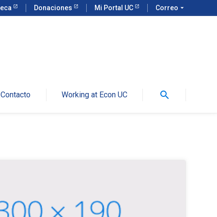
teca
Donaciones
Mi Portal UC
Correo
arrow_drop_down
search
Contacto
Working at Econ UC