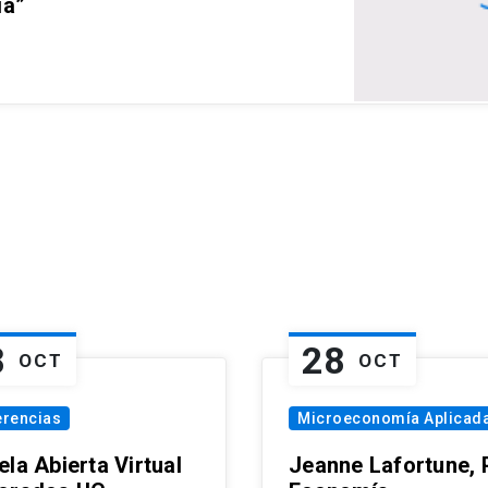
ia”
8
28
OCT
OCT
erencias
Microeconomía Aplicad
la Abierta Virtual
Jeanne Lafortune,