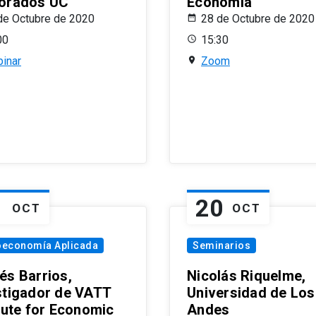
orados UC
Economía
de Octubre de 2020
28 de Octubre de 2020
00
15:30
inar
Zoom
1
20
OCT
OCT
oeconomía Aplicada
Seminarios
és Barrios,
Nicolás Riquelme,
stigador de VATT
Universidad de Los
itute for Economic
Andes