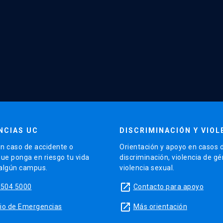
NCIAS UC
DISCRIMINACIÓN Y VIOL
n caso de accidente o
Orientación y apoyo en casos 
que ponga en riesgo tu vida
discriminación, violencia de g
 algún campus.
violencia sexual.
launch
5504 5000
Contacto para apoyo
launch
sitio de Emergencias
Más orientación