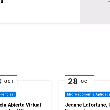
ia”
8
28
OCT
OCT
erencias
Microeconomía Aplicad
la Abierta Virtual
Jeanne Lafortune,