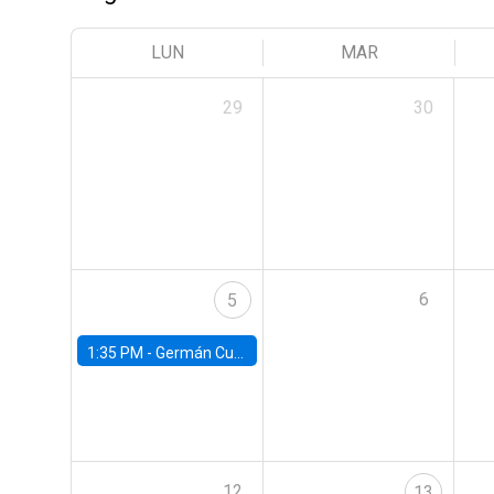
LUN
MAR
29
30
6
5
1:35 PM -
Germán Cubas, University of Houston
12
13