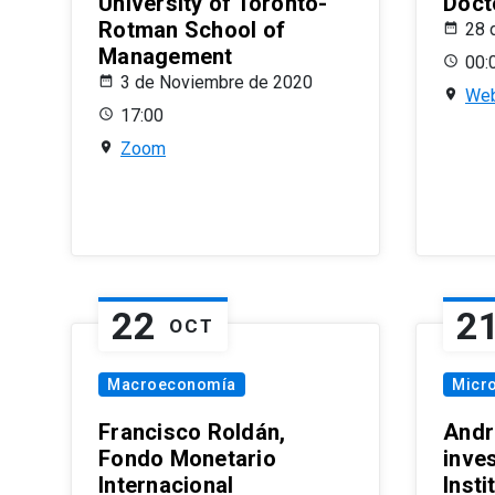
University of Toronto-
Doct
Rotman School of
28 
Management
00:
3 de Noviembre de 2020
Web
17:00
Zoom
22
2
OCT
Macroeconomía
Micr
Francisco Roldán,
Andr
Fondo Monetario
inve
Internacional
Inst