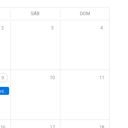
SÁB
DOM
2
3
4
10
11
9
onomía UC
16
17
18