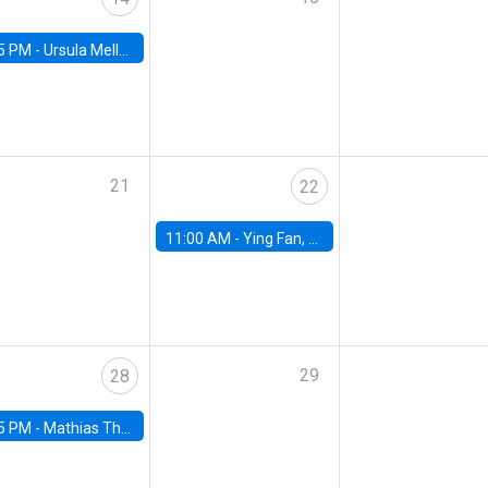
5 PM -
Ursula Mello, Insper - Institute of Education and Research
21
22
11:00 AM -
Ying Fan, University of Michigan
29
28
5 PM -
Mathias Thoenig, University of Lausanne