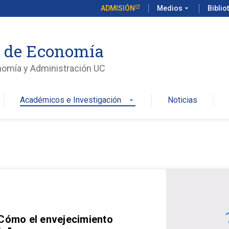
ADMISIÓN
Medios
arrow_drop_down
Biblio
o de Economía
nomía y Administración UC
Académicos e Investigación
Noticias
arrow_drop_down
 Cómo el envejecimiento