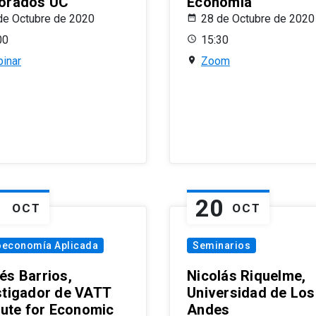
orados UC
Economía
de Octubre de 2020
28 de Octubre de 2020
00
15:30
inar
Zoom
1
20
OCT
OCT
oeconomía Aplicada
Seminarios
és Barrios,
Nicolás Riquelme,
stigador de VATT
Universidad de Los
itute for Economic
Andes