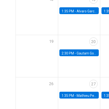
1:35 PM -
Alvaro Garcia-Marin, Universidad de Los Andes
1:3
19
20
2:30 PM -
Gautam Gowrisankaran, Columbia University
26
27
1:35 PM -
Mathieu Pedemonte, IDB
1:3