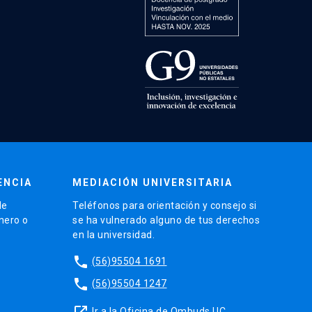
ENCIA
MEDIACIÓN UNIVERSITARIA
de
Teléfonos para orientación y consejo si
énero o
se ha vulnerado alguno de tus derechos
en la universidad.
phone
(56)95504 1691
phone
(56)95504 1247
launch
Ir a la Oficina de Ombuds UC