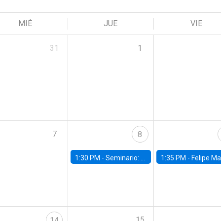
MIÉ
JUE
VIE
31
1
7
8
1:30 PM -
Seminario: “Recuperando la humanidad para progresar en la era de la IA»
1:35 PM -
Felipe Martínez, alumno Doctorado en Ec
15
14