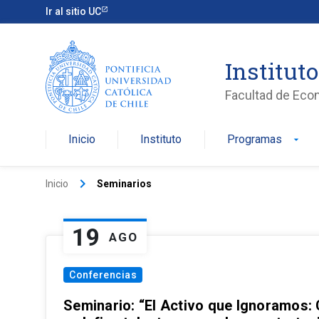
Ir al sitio UC
Institut
Facultad de Eco
Inicio
Instituto
Programas
arrow_drop_down
keyboard_arrow_right
Inicio
Seminarios
19
AGO
Conferencias
Seminario: “El Activo que Ignoramos: