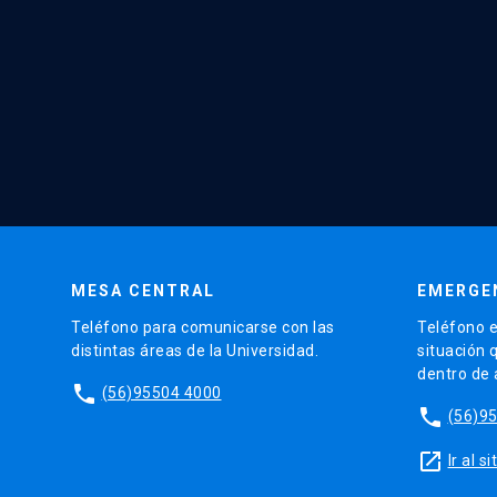
MESA CENTRAL
EMERGE
Teléfono para comunicarse con las
Teléfono e
distintas áreas de la Universidad.
situación 
dentro de
phone
(56)95504 4000
phone
(56)9
launch
Ir al 