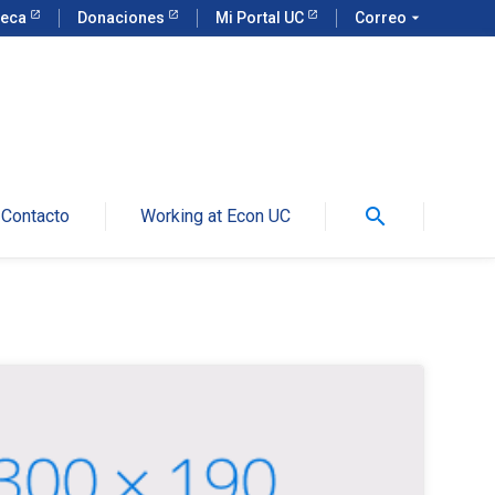
teca
Donaciones
Mi Portal UC
Correo
arrow_drop_down
search
Contacto
Working at Econ UC