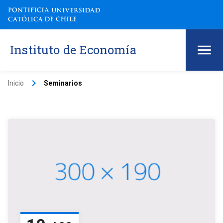
Instituto de Economía
keyboard_arrow_right
Inicio
Seminarios