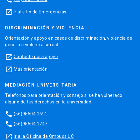
launch
Ir al sitio de Emergencias
DISCRIMINACIÓN Y VIOLENCIA
Orientación y apoyo en casos de discriminación, violencia de
género o violencia sexual.
launch
Contacto para apoyo
launch
Más orientación
MEDIACIÓN UNIVERSITARIA
Teléfonos para orientación y consejo si se ha vulnerado
alguno de tus derechos en la universidad.
phone
(56)95504 1691
phone
(56)95504 1247
launch
Ir a la Oficina de Ombuds UC