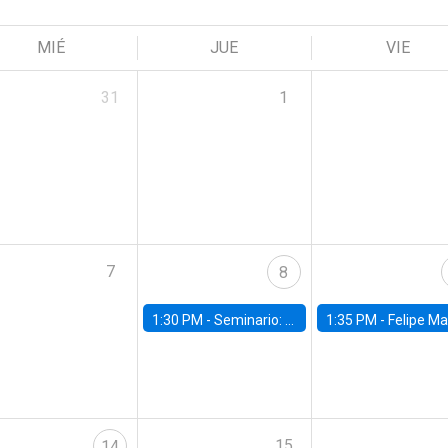
MIÉ
JUE
VIE
31
1
7
8
1:30 PM -
Seminario: “Recuperando la humanidad para progresar en la era de la IA»
1:35 PM -
Felipe Martínez, alumno Doctorado en Ec
15
14