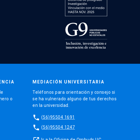
ENCIA
MEDIACIÓN UNIVERSITARIA
de
Teléfonos para orientación y consejo si
énero o
se ha vulnerado alguno de tus derechos
en la universidad.
phone
(56)95504 1691
phone
(56)95504 1247
launch
Ir a la Oficina de Ombuds UC