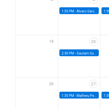
1:35 PM -
Alvaro Garcia-Marin, Universidad de Los Andes
1:3
19
20
2:30 PM -
Gautam Gowrisankaran, Columbia University
26
27
1:35 PM -
Mathieu Pedemonte, IDB
1:3