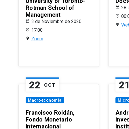
University of Toronto-
Doct
Rotman School of
28 
Management
00:
3 de Noviembre de 2020
Web
17:00
Zoom
22
2
OCT
Macroeconomía
Micr
Francisco Roldán,
Andr
Fondo Monetario
inve
Internacional
Inst