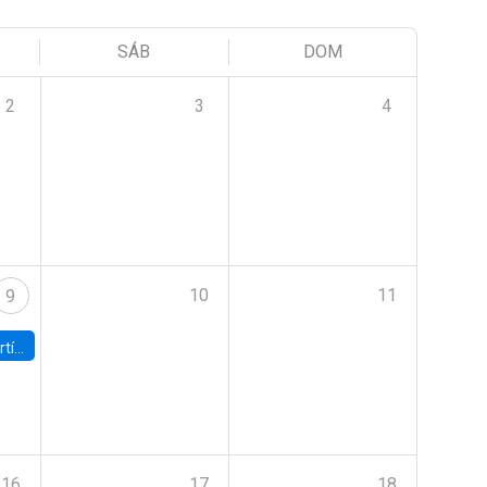
SÁB
DOM
2
3
4
10
11
9
onomía UC
16
17
18