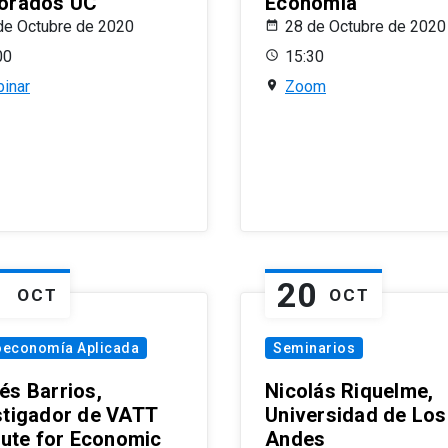
orados UC
Economía
de Octubre de 2020
28 de Octubre de 2020
00
15:30
inar
Zoom
1
20
OCT
OCT
oeconomía Aplicada
Seminarios
és Barrios,
Nicolás Riquelme,
stigador de VATT
Universidad de Los
itute for Economic
Andes