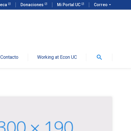
teca
Donaciones
Mi Portal UC
Correo
arrow_drop_down
search
Contacto
Working at Econ UC