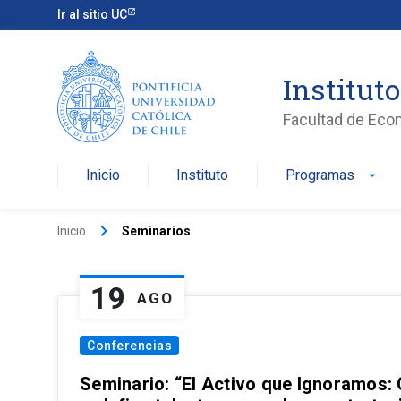
Ir al sitio UC
Institut
Facultad de Eco
Inicio
Instituto
Programas
arrow_drop_down
keyboard_arrow_right
Inicio
Seminarios
19
AGO
Conferencias
Seminario: “El Activo que Ignoramos: