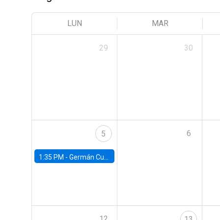
LUN
MAR
29
30
6
5
1:35 PM -
Germán Cubas, University of Houston
12
13