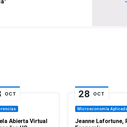
ia”
8
28
OCT
OCT
erencias
Microeconomía Aplicad
la Abierta Virtual
Jeanne Lafortune,