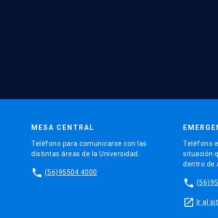
MESA CENTRAL
EMERGE
Teléfono para comunicarse con las
Teléfono e
distintas áreas de la Universidad.
situación 
dentro de
phone
(56)95504 4000
phone
(56)9
launch
Ir al 