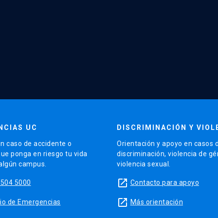
NCIAS UC
DISCRIMINACIÓN Y VIOL
n caso de accidente o
Orientación y apoyo en casos 
que ponga en riesgo tu vida
discriminación, violencia de g
 algún campus.
violencia sexual.
launch
5504 5000
Contacto para apoyo
launch
sitio de Emergencias
Más orientación