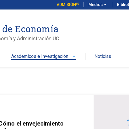
ADMISIÓN
Medios
arrow_drop_down
Biblio
o de Economía
nomía y Administración UC
Académicos e Investigación
Noticias
arrow_drop_down
 Cómo el envejecimiento