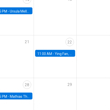
5 PM -
Ursula Mello, Insper - Institute of Education and Research
21
22
11:00 AM -
Ying Fan, University of Michigan
29
28
5 PM -
Mathias Thoenig, University of Lausanne