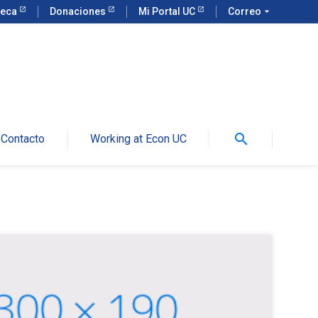
teca
Donaciones
Mi Portal UC
Correo
arrow_drop_down
search
Contacto
Working at Econ UC