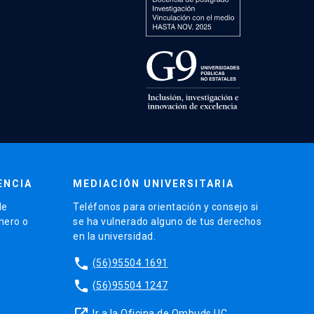
ENCIA
MEDIACIÓN UNIVERSITARIA
de
Teléfonos para orientación y consejo si
énero o
se ha vulnerado alguno de tus derechos
en la universidad.
phone
(56)95504 1691
phone
(56)95504 1247
launch
Ir a la Oficina de Ombuds UC