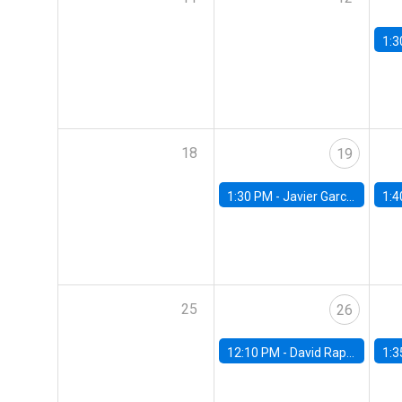
1:3
18
19
1:30 PM -
Javier Garcia Cicco, Universidad de San Andres
1:4
25
26
12:10 PM -
David Rappoport, FED Board
1:3