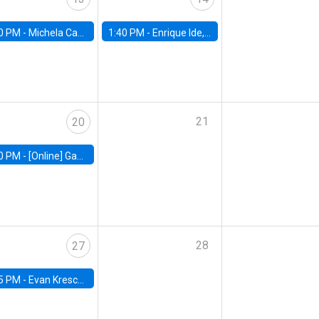
0 PM -
Michela Carlana, Harvard Kennedy School
1:40 PM -
Enrique Ide, IESE
21
20
0 PM -
[Online] Gabriel Englander, World Bank
28
27
5 PM -
Evan Kresch, Oberlin College