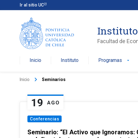
Ir al sitio UC
Institut
Facultad de Eco
Inicio
Instituto
Programas
arrow_drop_down
keyboard_arrow_right
Inicio
Seminarios
19
AGO
Conferencias
Seminario: “El Activo que Ignoramos: