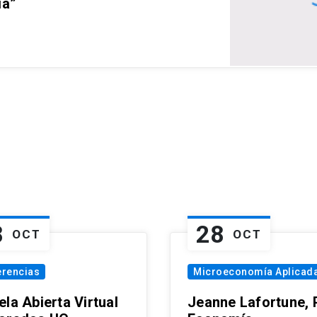
ia”
8
28
OCT
OCT
erencias
Microeconomía Aplicad
la Abierta Virtual
Jeanne Lafortune,