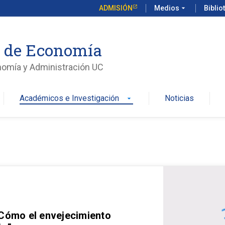
ADMISIÓN
Medios
arrow_drop_down
Biblio
o de Economía
nomía y Administración UC
Académicos e Investigación
Noticias
arrow_drop_down
 Cómo el envejecimiento