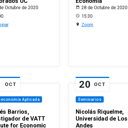
orados UC
Economía
de Octubre de 2020
28 de Octubre de 2020
00
15:30
inar
Zoom
1
20
OCT
OCT
oeconomía Aplicada
Seminarios
és Barrios,
Nicolás Riquelme,
stigador de VATT
Universidad de Los
itute for Economic
Andes