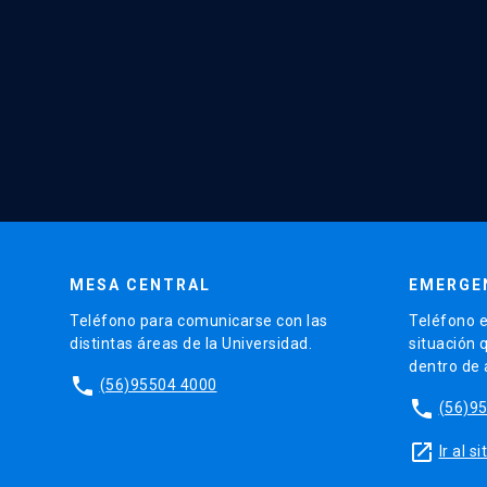
MESA CENTRAL
EMERGE
Teléfono para comunicarse con las
Teléfono e
distintas áreas de la Universidad.
situación 
dentro de
phone
(56)95504 4000
phone
(56)9
launch
Ir al 