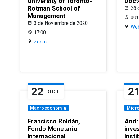
University of Toronto-
Doct
Rotman School of
28 
Management
00:
3 de Noviembre de 2020
Web
17:00
Zoom
22
2
OCT
Macroeconomía
Micr
Francisco Roldán,
Andr
Fondo Monetario
inve
Internacional
Inst