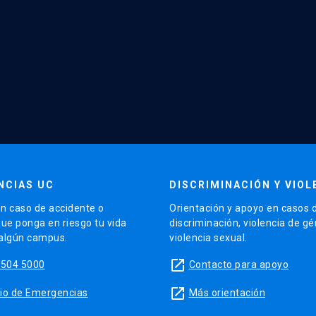
NCIAS UC
DISCRIMINACIÓN Y VIOL
n caso de accidente o
Orientación y apoyo en casos 
que ponga en riesgo tu vida
discriminación, violencia de g
 algún campus.
violencia sexual.
launch
5504 5000
Contacto para apoyo
launch
sitio de Emergencias
Más orientación