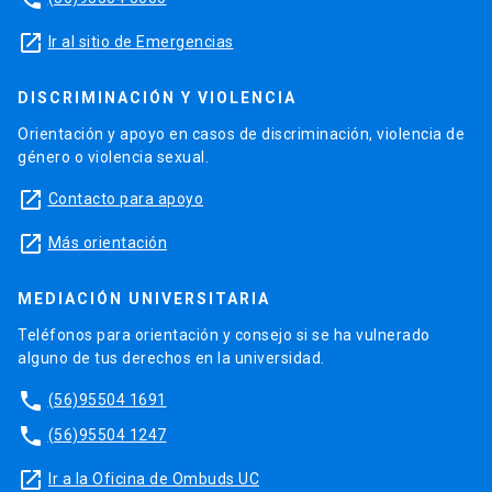
launch
Ir al sitio de Emergencias
DISCRIMINACIÓN Y VIOLENCIA
Orientación y apoyo en casos de discriminación, violencia de
género o violencia sexual.
launch
Contacto para apoyo
launch
Más orientación
MEDIACIÓN UNIVERSITARIA
Teléfonos para orientación y consejo si se ha vulnerado
alguno de tus derechos en la universidad.
phone
(56)95504 1691
phone
(56)95504 1247
launch
Ir a la Oficina de Ombuds UC