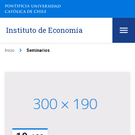
Instituto de Economía
keyboard_arrow_right
Inicio
Seminarios