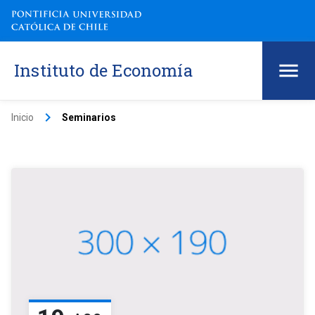
Instituto de Economía
keyboard_arrow_right
Inicio
Seminarios