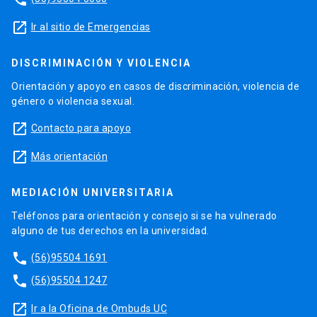
launch
Ir al sitio de Emergencias
DISCRIMINACIÓN Y VIOLENCIA
Orientación y apoyo en casos de discriminación, violencia de
género o violencia sexual.
launch
Contacto para apoyo
launch
Más orientación
MEDIACIÓN UNIVERSITARIA
Teléfonos para orientación y consejo si se ha vulnerado
alguno de tus derechos en la universidad.
phone
(56)95504 1691
phone
(56)95504 1247
launch
Ir a la Oficina de Ombuds UC