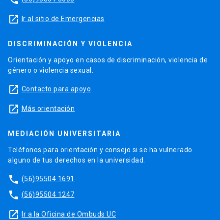
launch
Ir al sitio de Emergencias
DISCRIMINACIÓN Y VIOLENCIA
Orientación y apoyo en casos de discriminación, violencia de
género o violencia sexual.
launch
Contacto para apoyo
launch
Más orientación
MEDIACIÓN UNIVERSITARIA
Teléfonos para orientación y consejo si se ha vulnerado
alguno de tus derechos en la universidad.
phone
(56)95504 1691
phone
(56)95504 1247
launch
Ir a la Oficina de Ombuds UC