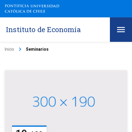
Instituto de Economía
keyboard_arrow_right
Inicio
Seminarios