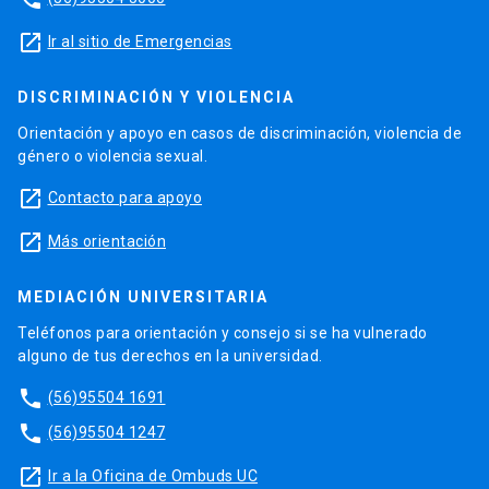
launch
Ir al sitio de Emergencias
DISCRIMINACIÓN Y VIOLENCIA
Orientación y apoyo en casos de discriminación, violencia de
género o violencia sexual.
launch
Contacto para apoyo
launch
Más orientación
MEDIACIÓN UNIVERSITARIA
Teléfonos para orientación y consejo si se ha vulnerado
alguno de tus derechos en la universidad.
phone
(56)95504 1691
phone
(56)95504 1247
launch
Ir a la Oficina de Ombuds UC