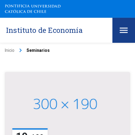
Instituto de Economía
keyboard_arrow_right
Inicio
Seminarios