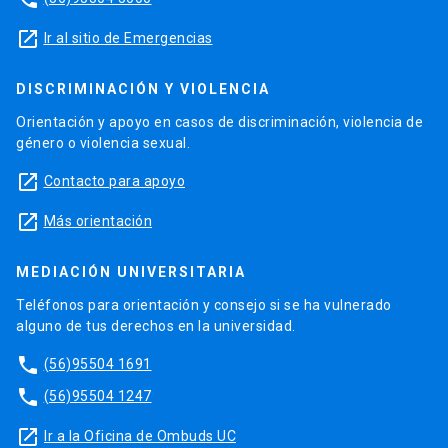
launch
Ir al sitio de Emergencias
DISCRIMINACIÓN Y VIOLENCIA
Orientación y apoyo en casos de discriminación, violencia de
género o violencia sexual.
launch
Contacto para apoyo
launch
Más orientación
MEDIACIÓN UNIVERSITARIA
Teléfonos para orientación y consejo si se ha vulnerado
alguno de tus derechos en la universidad.
phone
(56)95504 1691
phone
(56)95504 1247
launch
Ir a la Oficina de Ombuds UC