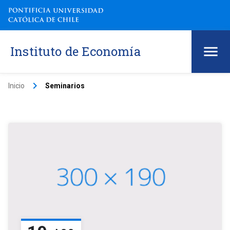
Instituto de Economía
keyboard_arrow_right
Inicio
Seminarios