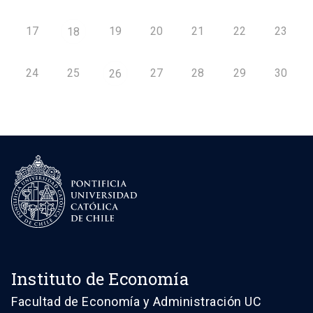
17
19
20
21
22
23
18
24
25
27
28
29
30
26
Instituto de Economía
Facultad de Economía y Administración UC