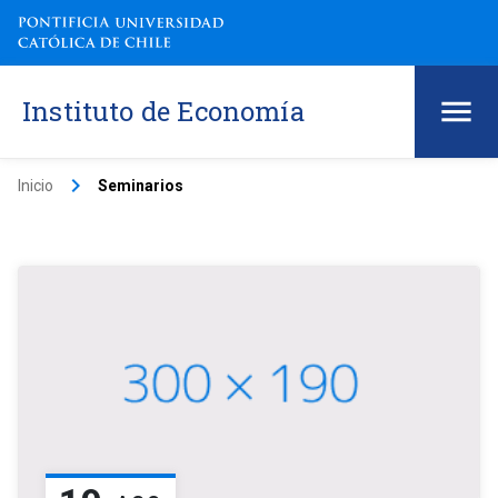
Instituto de Economía
keyboard_arrow_right
Inicio
Seminarios