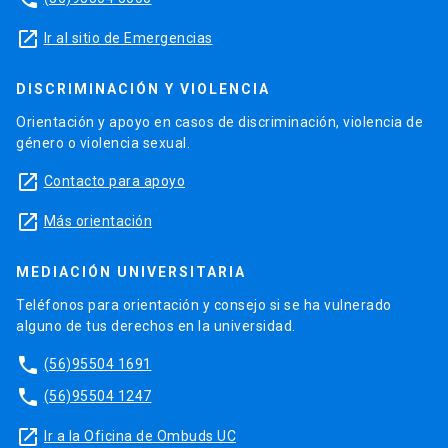
launch
Ir al sitio de Emergencias
DISCRIMINACIÓN Y VIOLENCIA
Orientación y apoyo en casos de discriminación, violencia de
género o violencia sexual.
launch
Contacto para apoyo
launch
Más orientación
MEDIACIÓN UNIVERSITARIA
Teléfonos para orientación y consejo si se ha vulnerado
alguno de tus derechos en la universidad.
phone
(56)95504 1691
phone
(56)95504 1247
launch
Ir a la Oficina de Ombuds UC