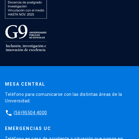
MESA CENTRAL
Teléfono para comunicarse con las distintas áreas de la
Universidad.
phone
(56)95504 4000
EMERGENCIAS UC
Teléfono en caso de accidente o situación que ponga en