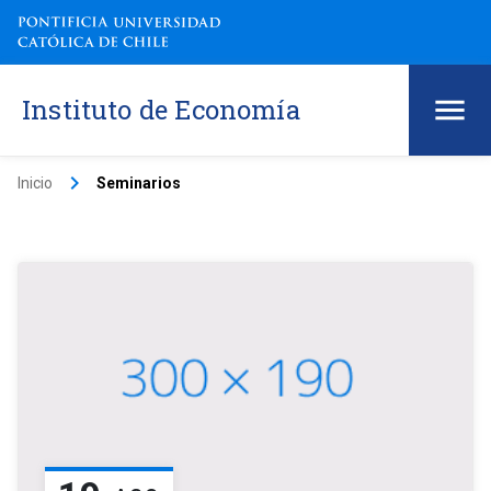
Instituto de Economía
keyboard_arrow_right
Inicio
Seminarios