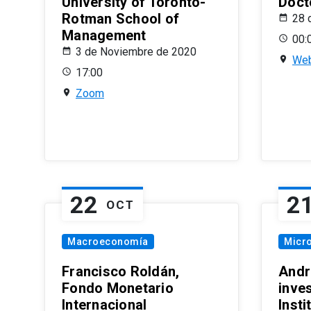
University of Toronto-
Doct
Rotman School of
28 
Management
00:
3 de Noviembre de 2020
Web
17:00
Zoom
22
2
OCT
Macroeconomía
Micr
Francisco Roldán,
Andr
Fondo Monetario
inve
Internacional
Inst