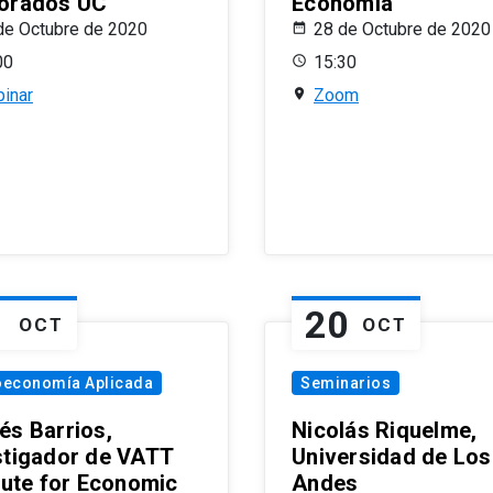
orados UC
Economía
de Octubre de 2020
28 de Octubre de 2020
00
15:30
inar
Zoom
1
20
OCT
OCT
oeconomía Aplicada
Seminarios
és Barrios,
Nicolás Riquelme,
stigador de VATT
Universidad de Los
itute for Economic
Andes