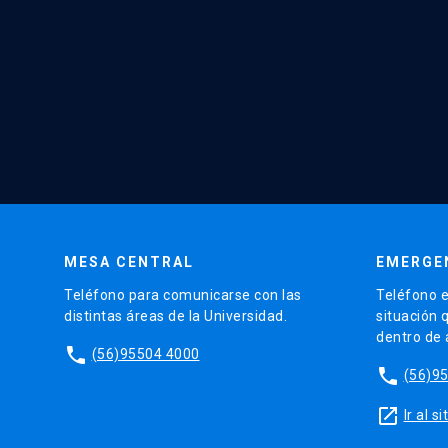
MESA CENTRAL
EMERGE
Teléfono para comunicarse con las
Teléfono e
distintas áreas de la Universidad.
situación 
dentro de
phone
(56)95504 4000
phone
(56)9
launch
Ir al 