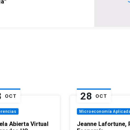
ia”
8
28
OCT
OCT
erencias
Microeconomía Aplicad
la Abierta Virtual
Jeanne Lafortune,