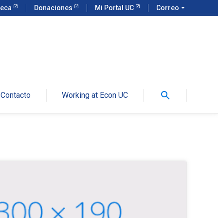
teca
Donaciones
Mi Portal UC
Correo
arrow_drop_down
search
Contacto
Working at Econ UC