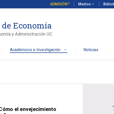
ADMISIÓN
Medios
arrow_drop_down
Biblio
o de Economía
nomía y Administración UC
Académicos e Investigación
Noticias
arrow_drop_down
 Cómo el envejecimiento