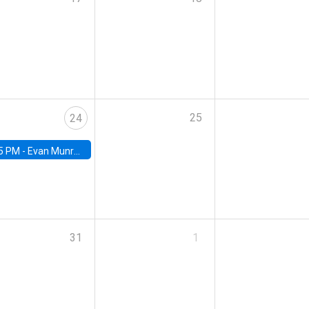
25
24
5 PM -
Evan Munro, Neyman Visiting Assistant Professor in the Department of Statistics at UC Berkeley
31
1