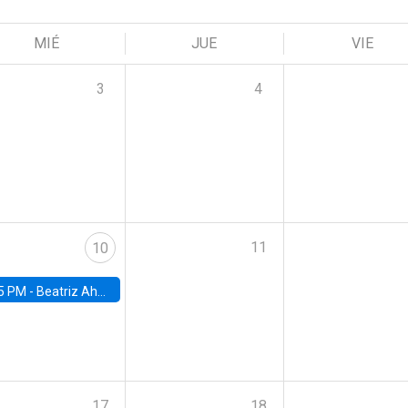
MIÉ
JUE
VIE
3
4
11
10
5 PM -
Beatriz Ahumada, PhD candidate, Universidad de Pittsburgh
17
18