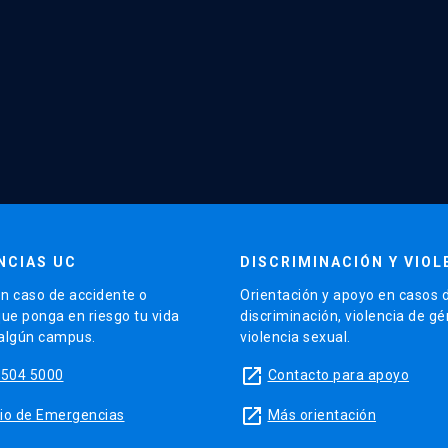
NCIAS UC
DISCRIMINACIÓN Y VIOL
n caso de accidente o
Orientación y apoyo en casos 
que ponga en riesgo tu vida
discriminación, violencia de g
 algún campus.
violencia sexual.
launch
5504 5000
Contacto para apoyo
launch
sitio de Emergencias
Más orientación