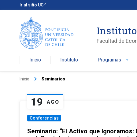
Ir al sitio UC
Institut
Facultad de Eco
Inicio
Instituto
Programas
arrow_drop_down
keyboard_arrow_right
Inicio
Seminarios
19
AGO
Conferencias
Seminario: “El Activo que Ignoramos: