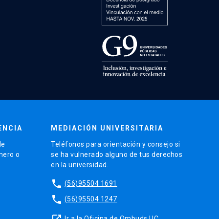
ENCIA
MEDIACIÓN UNIVERSITARIA
de
Teléfonos para orientación y consejo si
énero o
se ha vulnerado alguno de tus derechos
en la universidad.
phone
(56)95504 1691
phone
(56)95504 1247
launch
Ir a la Oficina de Ombuds UC