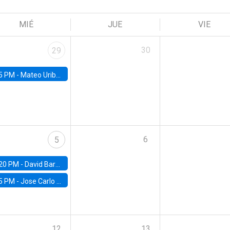
MIÉ
JUE
VIE
30
29
5 PM -
Mateo Uribe-Castro, Universidad de los Andes (Colombia)
6
5
20 PM -
David Bardey, Universidad de los Andes - CEDE
5 PM -
Jose Carlo Bermudez, UC (ME) & World Bank
12
13