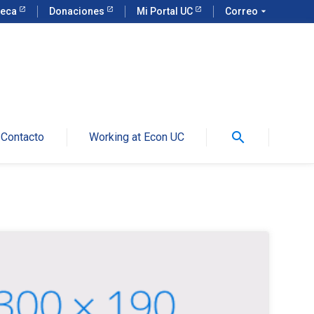
teca
Donaciones
Mi Portal UC
Correo
arrow_drop_down
search
Contacto
Working at Econ UC