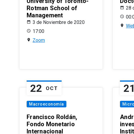
University of Toronto-
Doct
Rotman School of
28 
Management
00:
3 de Noviembre de 2020
Web
17:00
Zoom
22
2
OCT
Macroeconomía
Micr
Francisco Roldán,
Andr
Fondo Monetario
inve
Internacional
Inst