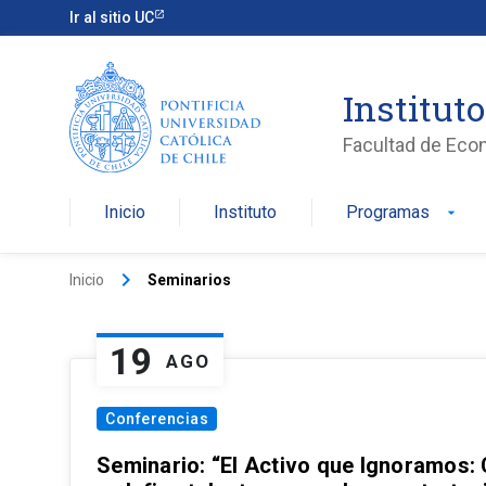
Ir al sitio UC
Institut
Facultad de Eco
Inicio
Instituto
Programas
arrow_drop_down
keyboard_arrow_right
Inicio
Seminarios
19
AGO
Conferencias
Seminario: “El Activo que Ignoramos: