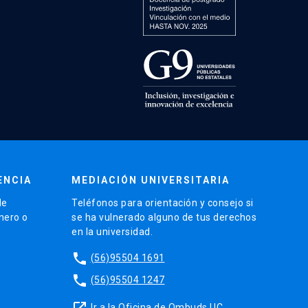
ENCIA
MEDIACIÓN UNIVERSITARIA
de
Teléfonos para orientación y consejo si
énero o
se ha vulnerado alguno de tus derechos
en la universidad.
phone
(56)95504 1691
phone
(56)95504 1247
launch
Ir a la Oficina de Ombuds UC