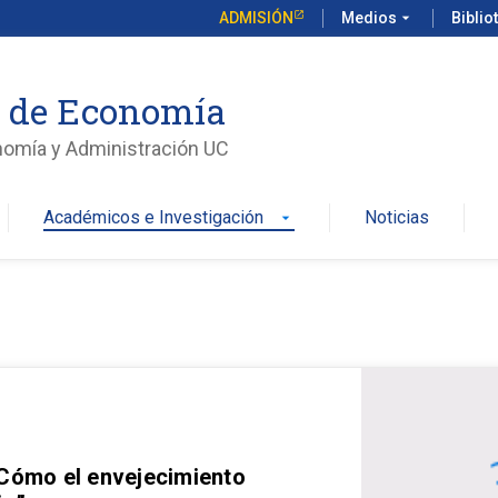
ADMISIÓN
Medios
arrow_drop_down
Biblio
o de Economía
nomía y Administración UC
Académicos e Investigación
Noticias
arrow_drop_down
 Cómo el envejecimiento