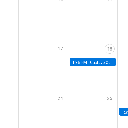
17
18
1:35 PM -
Gustavo González, Banco Central de Chile
24
25
1:3