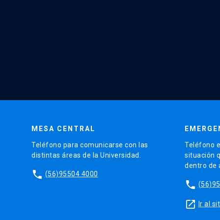
MESA CENTRAL
EMERGE
Teléfono para comunicarse con las
Teléfono e
distintas áreas de la Universidad.
situación 
dentro de
phone
(56)95504 4000
phone
(56)9
launch
Ir al 