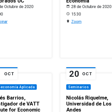
orados UC
Economía
de Octubre de 2020
28 de Octubre de 2020
00
15:30
inar
Zoom
1
20
OCT
OCT
oeconomía Aplicada
Seminarios
és Barrios,
Nicolás Riquelme,
stigador de VATT
Universidad de Los
itute for Economic
Andes