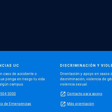
NCIAS UC
DISCRIMINACIÓN Y VIOL
n caso de accidente o
Orientación y apoyo en casos 
que ponga en riesgo tu vida
discriminación, violencia de g
 algún campus.
violencia sexual.
launch
5504 5000
Contacto para apoyo
launch
sitio de Emergencias
Más orientación