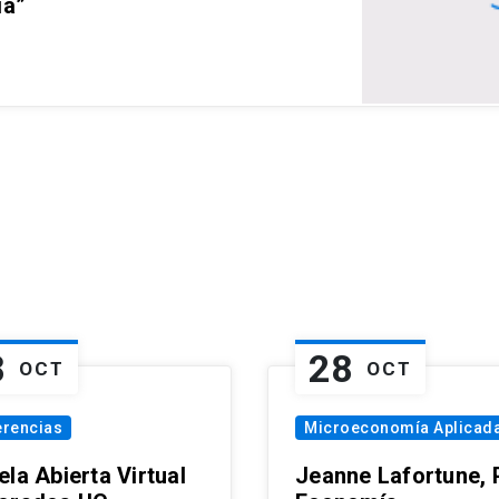
ia”
8
28
OCT
OCT
erencias
Microeconomía Aplicad
la Abierta Virtual
Jeanne Lafortune,