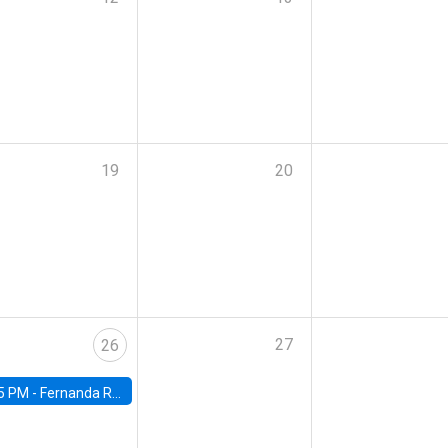
19
20
27
26
5 PM -
Fernanda Rojas Ampuero, University of Wisconsin-Madison