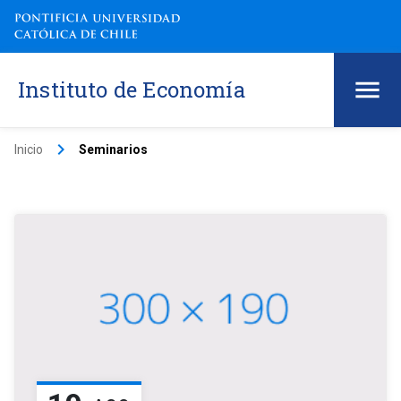
Instituto de Economía
keyboard_arrow_right
Inicio
Seminarios