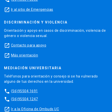
launch
Ir al sitio de Emergencias
DISCRIMINACIÓN Y VIOLENCIA
Orientación y apoyo en casos de discriminación, violencia de
género o violencia sexual.
launch
Contacto para apoyo
launch
Más orientación
MEDIACIÓN UNIVERSITARIA
Teléfonos para orientación y consejo si se ha vulnerado
alguno de tus derechos en la universidad.
phone
(56)95504 1691
phone
(56)95504 1247
launch
Ir a la Oficina de Ombuds UC