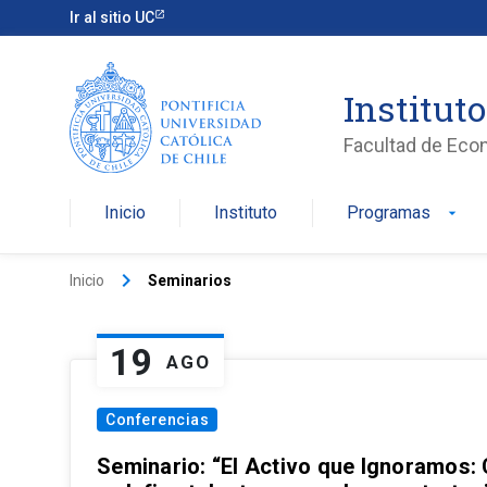
Ir al sitio UC
Institut
Facultad de Eco
Inicio
Instituto
Programas
arrow_drop_down
keyboard_arrow_right
Inicio
Seminarios
19
AGO
Conferencias
Seminario: “El Activo que Ignoramos: