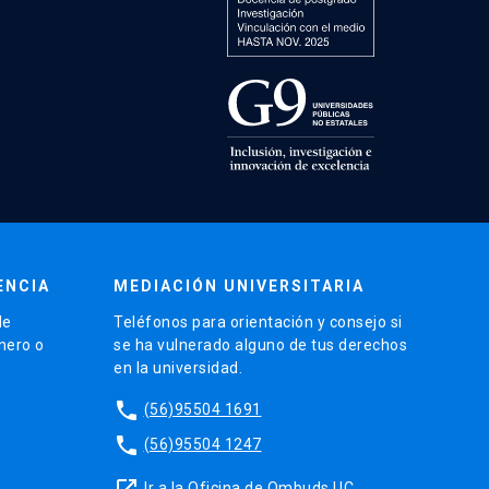
ENCIA
MEDIACIÓN UNIVERSITARIA
de
Teléfonos para orientación y consejo si
énero o
se ha vulnerado alguno de tus derechos
en la universidad.
phone
(56)95504 1691
phone
(56)95504 1247
launch
Ir a la Oficina de Ombuds UC