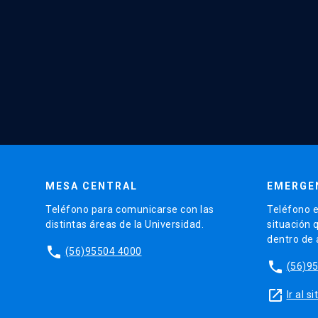
MESA CENTRAL
EMERGE
Teléfono para comunicarse con las
Teléfono e
distintas áreas de la Universidad.
situación 
dentro de
phone
(56)95504 4000
phone
(56)9
launch
Ir al 