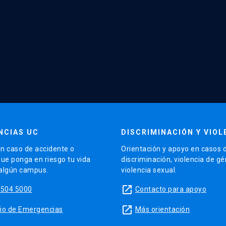
NCIAS UC
DISCRIMINACIÓN Y VIOL
n caso de accidente o
Orientación y apoyo en casos 
que ponga en riesgo tu vida
discriminación, violencia de g
 algún campus.
violencia sexual.
launch
5504 5000
Contacto para apoyo
launch
sitio de Emergencias
Más orientación