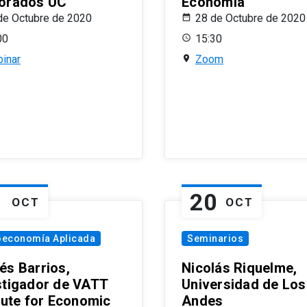
orados UC
Economía
de Octubre de 2020
28 de Octubre de 2020
00
15:30
inar
Zoom
1
20
OCT
OCT
oeconomía Aplicada
Seminarios
és Barrios,
Nicolás Riquelme,
stigador de VATT
Universidad de Los
itute for Economic
Andes