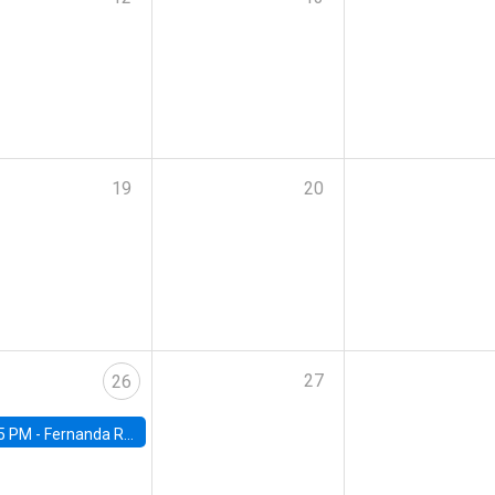
19
20
27
26
5 PM -
Fernanda Rojas Ampuero, University of Wisconsin-Madison