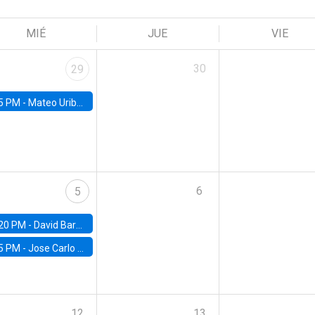
MIÉ
JUE
VIE
30
29
5 PM -
Mateo Uribe-Castro, Universidad de los Andes (Colombia)
6
5
20 PM -
David Bardey, Universidad de los Andes - CEDE
5 PM -
Jose Carlo Bermudez, UC (ME) & World Bank
12
13