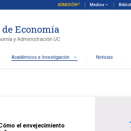
ADMISIÓN
Medios
arrow_drop_down
Biblio
o de Economía
nomía y Administración UC
Académicos e Investigación
Noticias
arrow_drop_down
 Cómo el envejecimiento