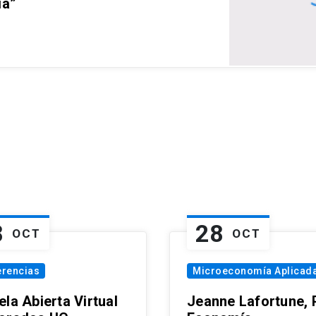
ia”
8
28
OCT
OCT
erencias
Microeconomía Aplicad
la Abierta Virtual
Jeanne Lafortune,