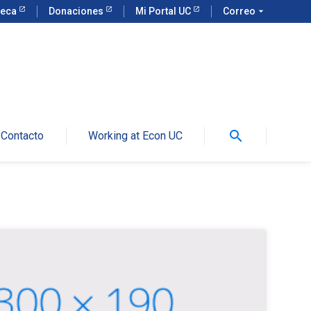
teca
Donaciones
Mi Portal UC
Correo
arrow_drop_down
search
Contacto
Working at Econ UC