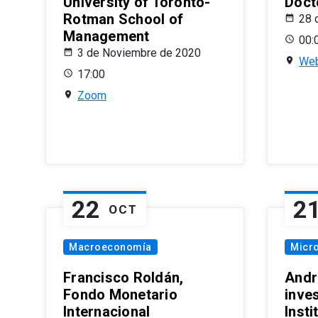
University of Toronto-
Doct
Rotman School of
28 
Management
00:
3 de Noviembre de 2020
Web
17:00
Zoom
22
2
OCT
Macroeconomía
Micr
Francisco Roldán,
Andr
Fondo Monetario
inve
Internacional
Inst