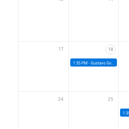
17
18
1:35 PM -
Gustavo González, Banco Central de Chile
24
25
1:3