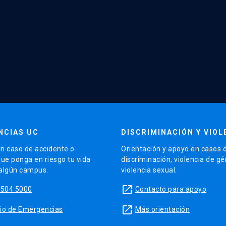
NCIAS UC
DISCRIMINACIÓN Y VIOL
n caso de accidente o
Orientación y apoyo en casos 
que ponga en riesgo tu vida
discriminación, violencia de g
 algún campus.
violencia sexual.
launch
5504 5000
Contacto para apoyo
launch
sitio de Emergencias
Más orientación