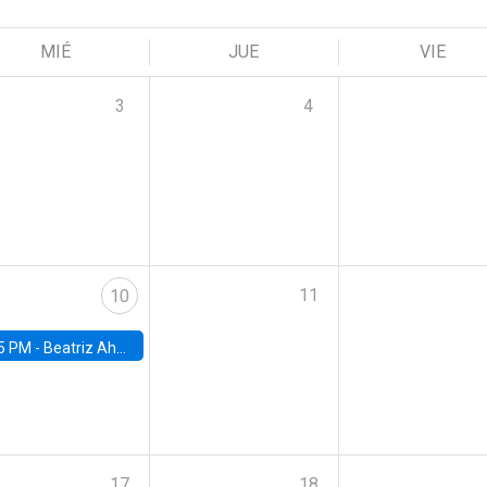
MIÉ
JUE
VIE
3
4
11
10
5 PM -
Beatriz Ahumada, PhD candidate, Universidad de Pittsburgh
17
18