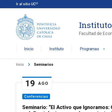
Ir al sitio UC
Institut
Facultad de Eco
Inicio
Instituto
Programas
arrow_drop_down
keyboard_arrow_right
Inicio
Seminarios
19
AGO
Conferencias
Seminario: “El Activo que Ignoramos: