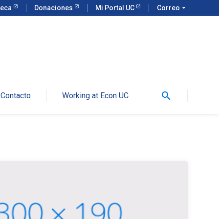
teca
Donaciones
Mi Portal UC
Correo
arrow_drop_down
search
Contacto
Working at Econ UC