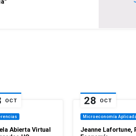
ia”
8
28
OCT
OCT
erencias
Microeconomía Aplicad
la Abierta Virtual
Jeanne Lafortune,