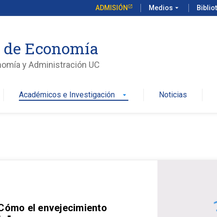
ADMISIÓN
Medios
arrow_drop_down
Biblio
o de Economía
nomía y Administración UC
Académicos e Investigación
Noticias
arrow_drop_down
 Cómo el envejecimiento