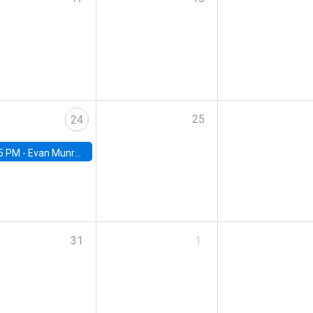
25
24
5 PM -
Evan Munro, Neyman Visiting Assistant Professor in the Department of Statistics at UC Berkeley
31
1