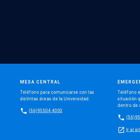
MESA CENTRAL
EMERGE
Teléfono para comunicarse con las
Teléfono e
distintas áreas de la Universidad.
situación 
dentro de
phone
(56)95504 4000
phone
(56)9
launch
Ir al 