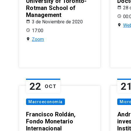
University of Toronto-
Doct
Rotman School of
28 
Management
00:
3 de Noviembre de 2020
Web
17:00
Zoom
22
2
OCT
Macroeconomía
Micr
Francisco Roldán,
Andr
Fondo Monetario
inve
Internacional
Inst