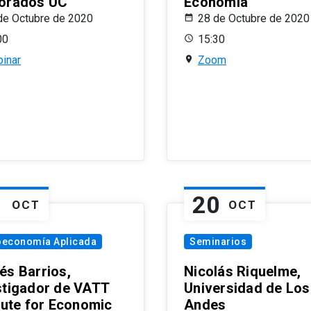
orados UC
Economía
de Octubre de 2020
28 de Octubre de 2020
00
15:30
inar
Zoom
1
20
OCT
OCT
oeconomía Aplicada
Seminarios
és Barrios,
Nicolás Riquelme,
stigador de VATT
Universidad de Los
itute for Economic
Andes