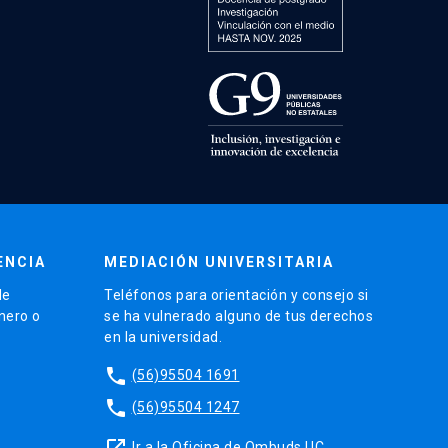
ENCIA
MEDIACIÓN UNIVERSITARIA
de
Teléfonos para orientación y consejo si
énero o
se ha vulnerado alguno de tus derechos
en la universidad.
phone
(56)95504 1691
phone
(56)95504 1247
launch
Ir a la Oficina de Ombuds UC