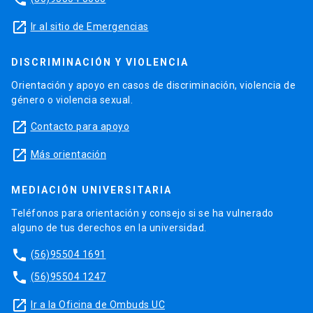
launch
Ir al sitio de Emergencias
DISCRIMINACIÓN Y VIOLENCIA
Orientación y apoyo en casos de discriminación, violencia de
género o violencia sexual.
launch
Contacto para apoyo
launch
Más orientación
MEDIACIÓN UNIVERSITARIA
Teléfonos para orientación y consejo si se ha vulnerado
alguno de tus derechos en la universidad.
phone
(56)95504 1691
phone
(56)95504 1247
launch
Ir a la Oficina de Ombuds UC