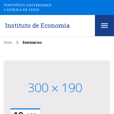
Instituto de Economía
keyboard_arrow_right
Inicio
Seminarios