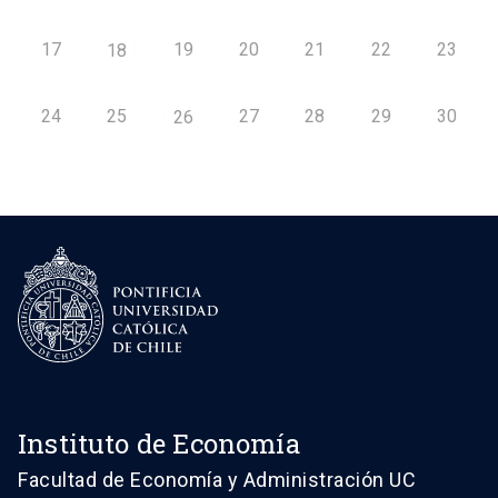
17
19
20
21
22
23
18
24
25
27
28
29
30
26
Instituto de Economía
Facultad de Economía y Administración UC