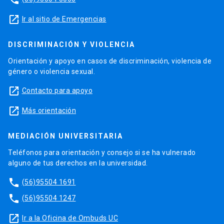
launch
Ir al sitio de Emergencias
DISCRIMINACIÓN Y VIOLENCIA
Orientación y apoyo en casos de discriminación, violencia de
género o violencia sexual.
launch
Contacto para apoyo
launch
Más orientación
MEDIACIÓN UNIVERSITARIA
Teléfonos para orientación y consejo si se ha vulnerado
alguno de tus derechos en la universidad.
phone
(56)95504 1691
phone
(56)95504 1247
launch
Ir a la Oficina de Ombuds UC