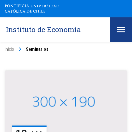
Instituto de Economía
keyboard_arrow_right
Inicio
Seminarios