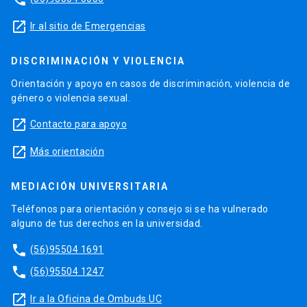
launch
Ir al sitio de Emergencias
DISCRIMINACIÓN Y VIOLENCIA
Orientación y apoyo en casos de discriminación, violencia de
género o violencia sexual.
launch
Contacto para apoyo
launch
Más orientación
MEDIACIÓN UNIVERSITARIA
Teléfonos para orientación y consejo si se ha vulnerado
alguno de tus derechos en la universidad.
phone
(56)95504 1691
phone
(56)95504 1247
launch
Ir a la Oficina de Ombuds UC