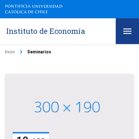
Instituto de Economía
keyboard_arrow_right
Inicio
Seminarios