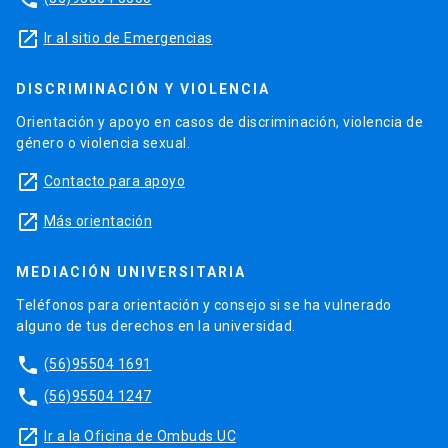
launch
Ir al sitio de Emergencias
DISCRIMINACIÓN Y VIOLENCIA
Orientación y apoyo en casos de discriminación, violencia de
género o violencia sexual.
launch
Contacto para apoyo
launch
Más orientación
MEDIACIÓN UNIVERSITARIA
Teléfonos para orientación y consejo si se ha vulnerado
alguno de tus derechos en la universidad.
phone
(56)95504 1691
phone
(56)95504 1247
launch
Ir a la Oficina de Ombuds UC