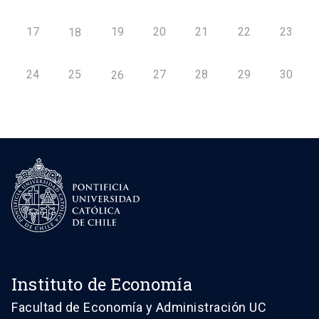
17
19
20
21
22
23
18
24
25
27
28
29
30
26
Instituto de Economía
Facultad de Economía y Administración UC