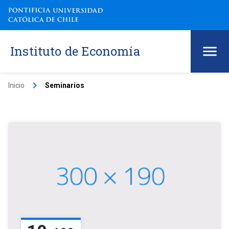
Instituto de Economía
keyboard_arrow_right
Inicio
Seminarios