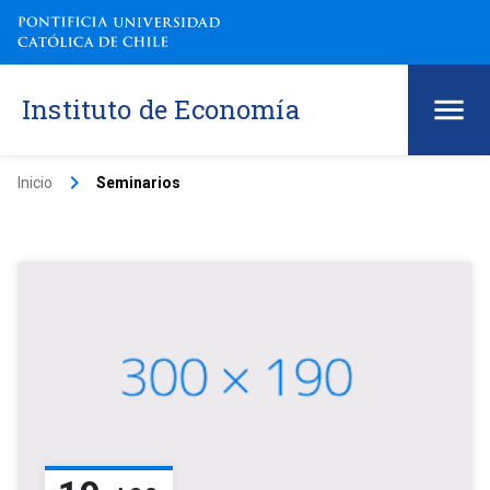
Instituto de Economía
keyboard_arrow_right
Inicio
Seminarios