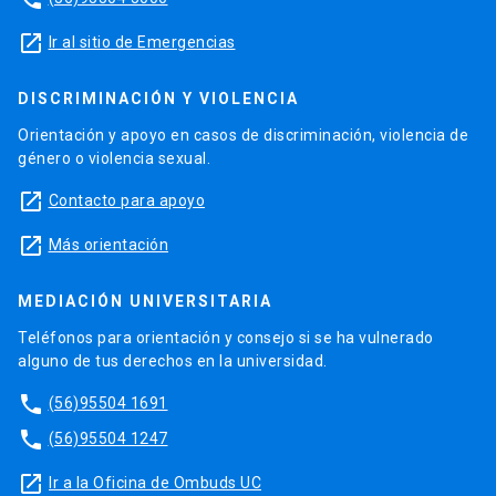
launch
Ir al sitio de Emergencias
DISCRIMINACIÓN Y VIOLENCIA
Orientación y apoyo en casos de discriminación, violencia de
género o violencia sexual.
launch
Contacto para apoyo
launch
Más orientación
MEDIACIÓN UNIVERSITARIA
Teléfonos para orientación y consejo si se ha vulnerado
alguno de tus derechos en la universidad.
phone
(56)95504 1691
phone
(56)95504 1247
launch
Ir a la Oficina de Ombuds UC