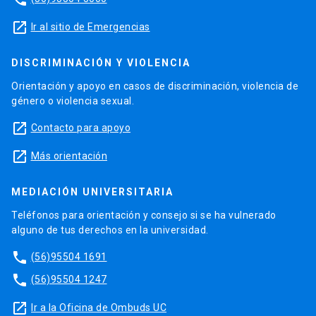
launch
Ir al sitio de Emergencias
DISCRIMINACIÓN Y VIOLENCIA
Orientación y apoyo en casos de discriminación, violencia de
género o violencia sexual.
launch
Contacto para apoyo
launch
Más orientación
MEDIACIÓN UNIVERSITARIA
Teléfonos para orientación y consejo si se ha vulnerado
alguno de tus derechos en la universidad.
phone
(56)95504 1691
phone
(56)95504 1247
launch
Ir a la Oficina de Ombuds UC