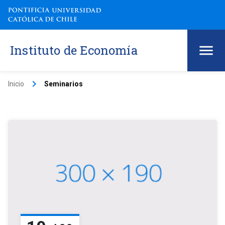
Instituto de Economía
keyboard_arrow_right
Inicio
Seminarios