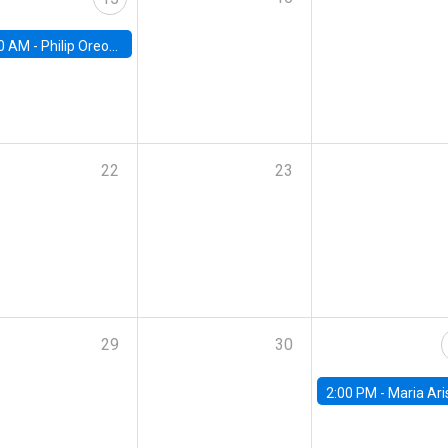
0 AM -
Philip Oreopolous, University of Toronto
22
23
29
30
2:00 PM -
Maria Aristizabal-Ramirez, FED