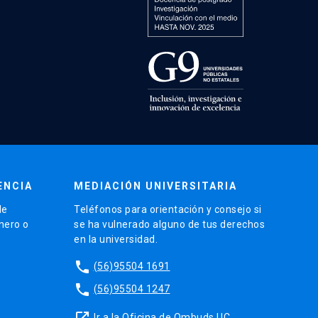
ENCIA
MEDIACIÓN UNIVERSITARIA
de
Teléfonos para orientación y consejo si
énero o
se ha vulnerado alguno de tus derechos
en la universidad.
phone
(56)95504 1691
phone
(56)95504 1247
launch
Ir a la Oficina de Ombuds UC