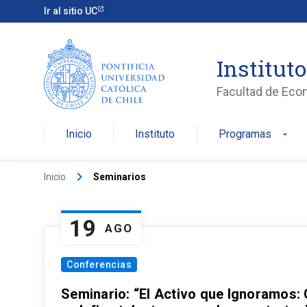
Ir al sitio UC
Institut
Facultad de Eco
Inicio
Instituto
Programas
arrow_drop_down
keyboard_arrow_right
Inicio
Seminarios
19
AGO
Conferencias
Seminario: “El Activo que Ignoramos: