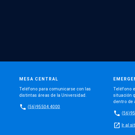
MESA CENTRAL
EMERGE
Teléfono para comunicarse con las
Teléfono e
distintas áreas de la Universidad.
situación 
dentro de
phone
(56)95504 4000
phone
(56)9
launch
Ir al 