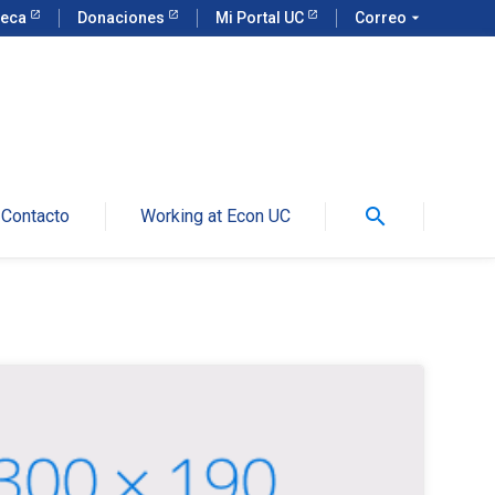
teca
Donaciones
Mi Portal UC
Correo
arrow_drop_down
search
Contacto
Working at Econ UC