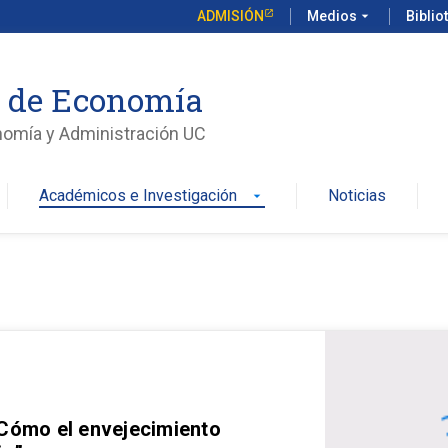
ADMISIÓN
Medios
arrow_drop_down
Biblio
o de Economía
nomía y Administración UC
Académicos e Investigación
Noticias
arrow_drop_down
 Cómo el envejecimiento