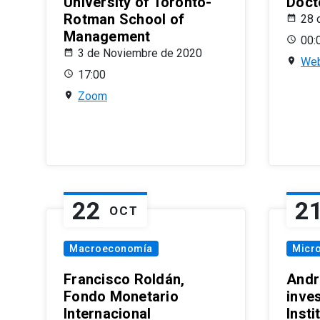
University of Toronto-
Doct
Rotman School of
28 
Management
00:
3 de Noviembre de 2020
Web
17:00
Zoom
22
2
OCT
Macroeconomía
Micr
Francisco Roldán,
Andr
Fondo Monetario
inve
Internacional
Inst