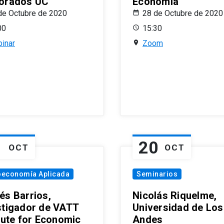
orados UC
Economía
de Octubre de 2020
28 de Octubre de 2020
00
15:30
inar
Zoom
1
20
OCT
OCT
oeconomía Aplicada
Seminarios
és Barrios,
Nicolás Riquelme,
stigador de VATT
Universidad de Los
itute for Economic
Andes