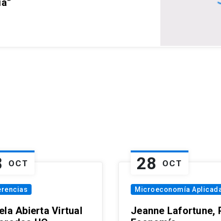
ia”
8
28
OCT
OCT
erencias
Microeconomía Aplicad
la Abierta Virtual
Jeanne Lafortune,