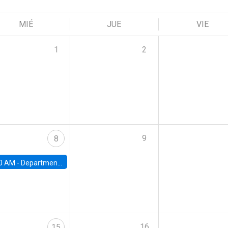
MIÉ
JUE
VIE
1
2
9
8
0 AM -
Department Seminar: James Robinson
16
15