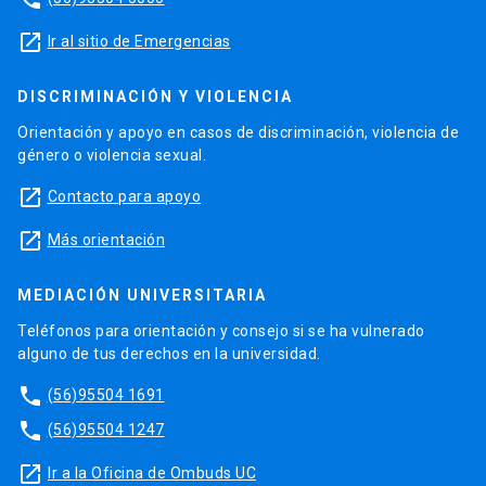
launch
Ir al sitio de Emergencias
DISCRIMINACIÓN Y VIOLENCIA
Orientación y apoyo en casos de discriminación, violencia de
género o violencia sexual.
launch
Contacto para apoyo
launch
Más orientación
MEDIACIÓN UNIVERSITARIA
Teléfonos para orientación y consejo si se ha vulnerado
alguno de tus derechos en la universidad.
phone
(56)95504 1691
phone
(56)95504 1247
launch
Ir a la Oficina de Ombuds UC