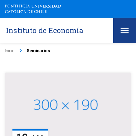
Instituto de Economía
keyboard_arrow_right
Inicio
Seminarios