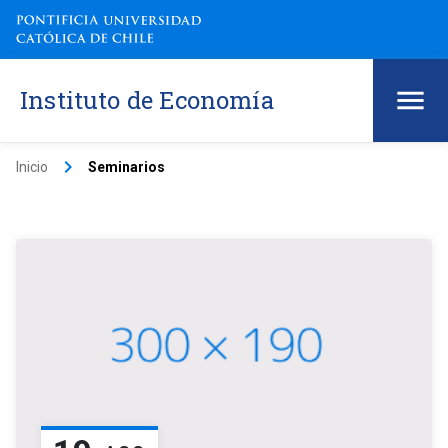
Instituto de Economía
keyboard_arrow_right
Inicio
Seminarios