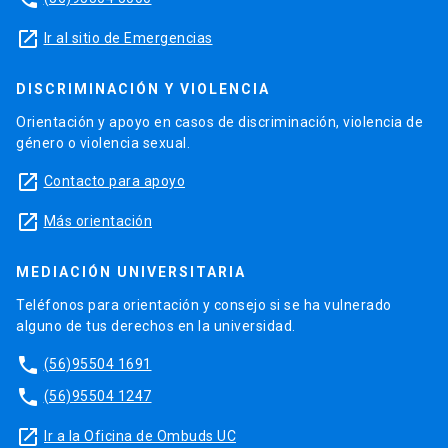
launch
Ir al sitio de Emergencias
DISCRIMINACIÓN Y VIOLENCIA
Orientación y apoyo en casos de discriminación, violencia de
género o violencia sexual.
launch
Contacto para apoyo
launch
Más orientación
MEDIACIÓN UNIVERSITARIA
Teléfonos para orientación y consejo si se ha vulnerado
alguno de tus derechos en la universidad.
phone
(56)95504 1691
phone
(56)95504 1247
launch
Ir a la Oficina de Ombuds UC