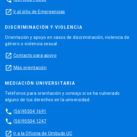
launch
Ir al sitio de Emergencias
DISCRIMINACIÓN Y VIOLENCIA
Orientación y apoyo en casos de discriminación, violencia de
género o violencia sexual.
launch
Contacto para apoyo
launch
Más orientación
MEDIACIÓN UNIVERSITARIA
Teléfonos para orientación y consejo si se ha vulnerado
alguno de tus derechos en la universidad.
phone
(56)95504 1691
phone
(56)95504 1247
launch
Ir a la Oficina de Ombuds UC