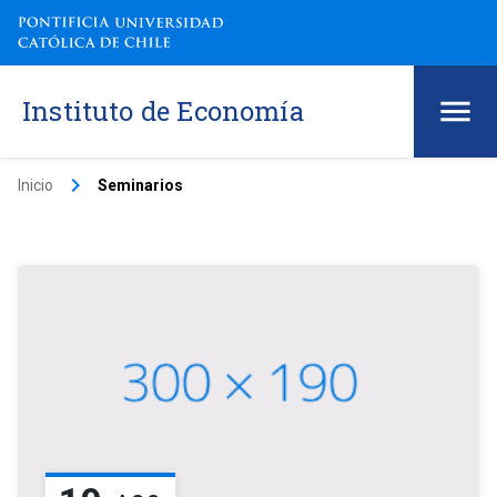
Instituto de Economía
keyboard_arrow_right
Inicio
Seminarios