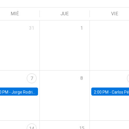
MIÉ
JUE
VIE
31
1
8
7
0 PM -
Jorge Rodriguez, Universidad de Los Andes
2:00 PM -
Carlos Pérez, Universidad Finis
15
14