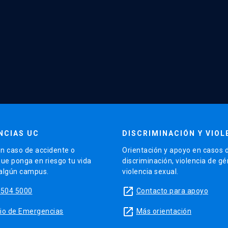
NCIAS UC
DISCRIMINACIÓN Y VIOL
n caso de accidente o
Orientación y apoyo en casos 
que ponga en riesgo tu vida
discriminación, violencia de g
 algún campus.
violencia sexual.
launch
5504 5000
Contacto para apoyo
launch
sitio de Emergencias
Más orientación