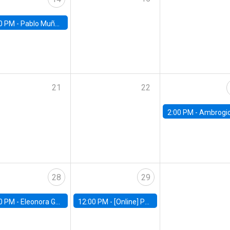
0 PM -
Pablo Muñoz, Universidad de Chile
21
22
2:00 PM -
Ambrogio Cesa-Bianchi, Bank of Eng
28
29
0 PM -
Eleonora Guarnieri, Exeter University
12:00 PM -
[Online] Pablo Slutzky, University of Maryland