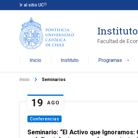
Ir al sitio UC
Institut
Facultad de Eco
Inicio
Instituto
Programas
arrow_drop_down
keyboard_arrow_right
Inicio
Seminarios
19
AGO
Conferencias
Seminario: “El Activo que Ignoramos: