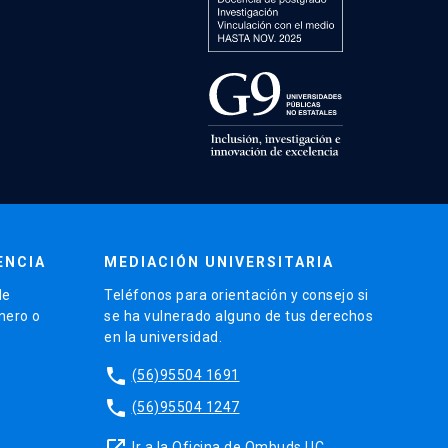
ENCIA
MEDIACIÓN UNIVERSITARIA
de
Teléfonos para orientación y consejo si
énero o
se ha vulnerado alguno de tus derechos
en la universidad.
phone
(56)95504 1691
phone
(56)95504 1247
launch
Ir a la Oficina de Ombuds UC