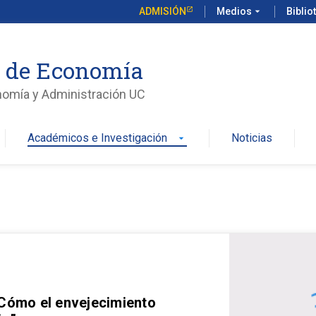
ADMISIÓN
Medios
arrow_drop_down
Biblio
o de Economía
nomía y Administración UC
Académicos e Investigación
Noticias
arrow_drop_down
 Cómo el envejecimiento