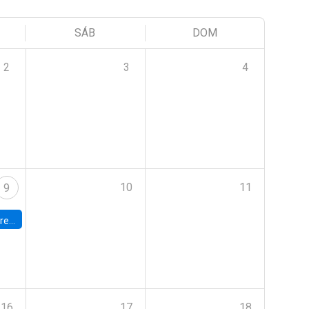
SÁB
DOM
2
3
4
10
11
9
 Terrae
16
17
18