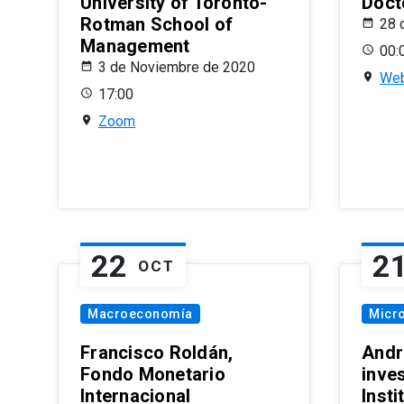
University of Toronto-
Doct
Rotman School of
28 
Management
00:
3 de Noviembre de 2020
Web
17:00
Zoom
22
2
OCT
Macroeconomía
Micr
Francisco Roldán,
Andr
Fondo Monetario
inve
Internacional
Inst