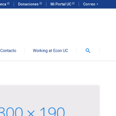
teca
Donaciones
Mi Portal UC
Correo
arrow_drop_down
search
Contacto
Working at Econ UC