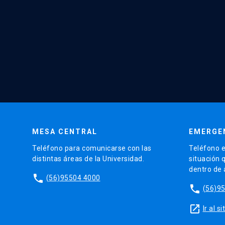
MESA CENTRAL
EMERGE
Teléfono para comunicarse con las
Teléfono e
distintas áreas de la Universidad.
situación 
dentro de
phone
(56)95504 4000
phone
(56)9
launch
Ir al 