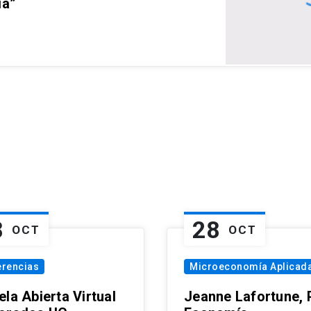
ia”
8
28
OCT
OCT
erencias
Microeconomía Aplicad
la Abierta Virtual
Jeanne Lafortune,