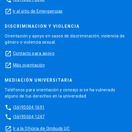
launch
Ir al sitio de Emergencias
DISCRIMINACIÓN Y VIOLENCIA
Orientación y apoyo en casos de discriminación, violencia de
género o violencia sexual.
launch
Contacto para apoyo
launch
Más orientación
MEDIACIÓN UNIVERSITARIA
Teléfonos para orientación y consejo si se ha vulnerado
alguno de tus derechos en la universidad.
phone
(56)95504 1691
phone
(56)95504 1247
launch
Ir a la Oficina de Ombuds UC