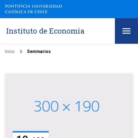
Instituto de Economía
keyboard_arrow_right
Inicio
Seminarios