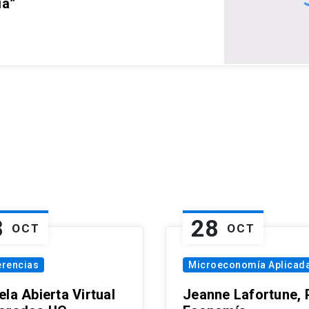
ia”
8
28
OCT
OCT
erencias
Microeconomía Aplicad
la Abierta Virtual
Jeanne Lafortune,