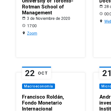
University of Toronto-
Doct
Rotman School of
28 
Management
00:
3 de Noviembre de 2020
Web
17:00
Zoom
22
2
OCT
Macroeconomía
Micr
Francisco Roldán,
Andr
Fondo Monetario
inve
Internacional
Inst