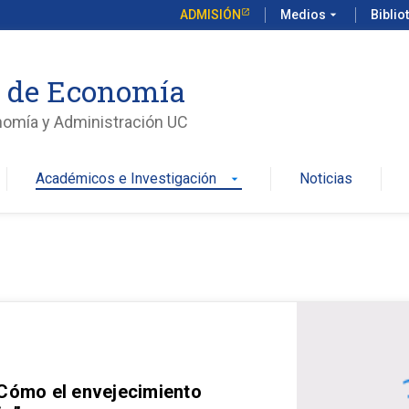
ADMISIÓN
Medios
arrow_drop_down
Biblio
o de Economía
nomía y Administración UC
Académicos e Investigación
Noticias
arrow_drop_down
 Cómo el envejecimiento