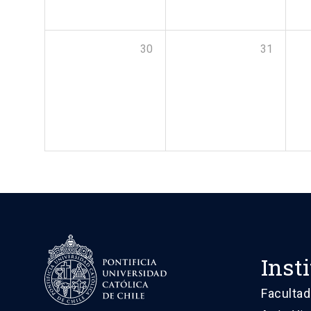
30
31
Inst
Facultad