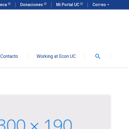
teca
Donaciones
Mi Portal UC
Correo
arrow_drop_down
search
Contacto
Working at Econ UC