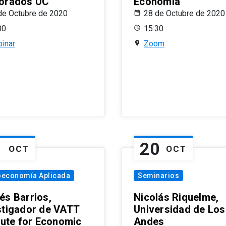
orados UC
Economía
de Octubre de 2020
28 de Octubre de 2020
00
15:30
inar
Zoom
1
20
OCT
OCT
oeconomía Aplicada
Seminarios
és Barrios,
Nicolás Riquelme,
stigador de VATT
Universidad de Los
itute for Economic
Andes