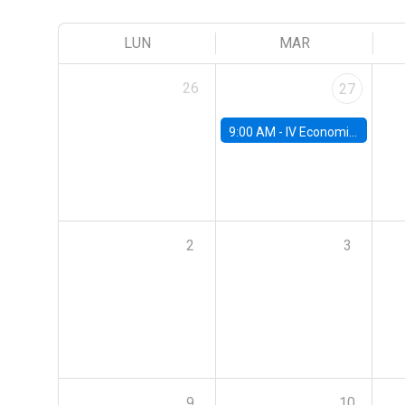
LUN
MAR
26
27
9:00 AM -
IV Economics Alumni Workshop
2
3
9
10