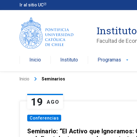
Ir al sitio UC
Institut
Facultad de Eco
Inicio
Instituto
Programas
arrow_drop_down
keyboard_arrow_right
Inicio
Seminarios
19
AGO
Conferencias
Seminario: “El Activo que Ignoramos: