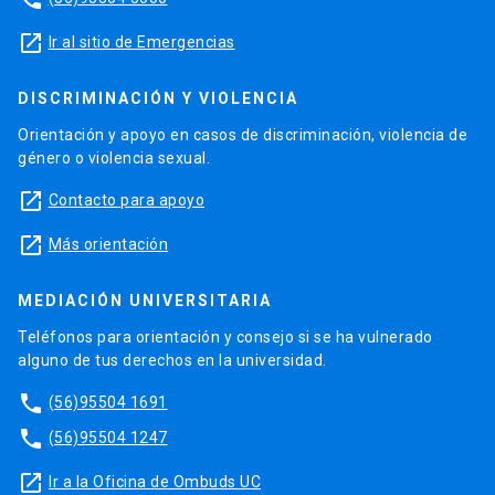
launch
Ir al sitio de Emergencias
DISCRIMINACIÓN Y VIOLENCIA
Orientación y apoyo en casos de discriminación, violencia de
género o violencia sexual.
launch
Contacto para apoyo
launch
Más orientación
MEDIACIÓN UNIVERSITARIA
Teléfonos para orientación y consejo si se ha vulnerado
alguno de tus derechos en la universidad.
phone
(56)95504 1691
phone
(56)95504 1247
launch
Ir a la Oficina de Ombuds UC