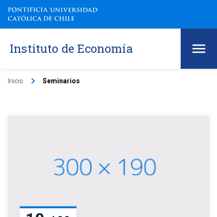
Instituto de Economía
keyboard_arrow_right
Inicio
Seminarios