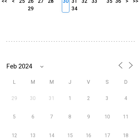
<<
<
25
26
27
28
30
31
32
33
35
36
>
>>
29
34
L
M
M
J
V
S
D
29
30
31
1
2
3
4
5
6
7
8
9
10
11
12
13
14
15
16
17
18