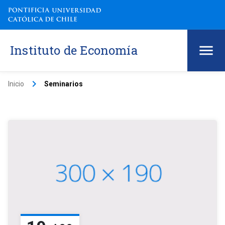
Instituto de Economía
keyboard_arrow_right
Inicio
Seminarios