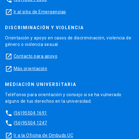
launch
Ir al sitio de Emergencias
DISCRIMINACIÓN Y VIOLENCIA
Orientación y apoyo en casos de discriminación, violencia de
género o violencia sexual.
launch
Contacto para apoyo
launch
Más orientación
MEDIACIÓN UNIVERSITARIA
Teléfonos para orientación y consejo si se ha vulnerado
alguno de tus derechos en la universidad.
phone
(56)95504 1691
phone
(56)95504 1247
launch
Ir a la Oficina de Ombuds UC