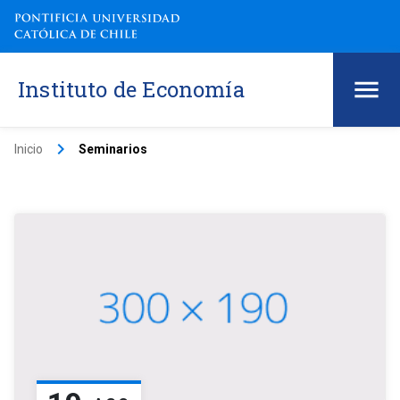
Instituto de Economía
keyboard_arrow_right
Inicio
Seminarios