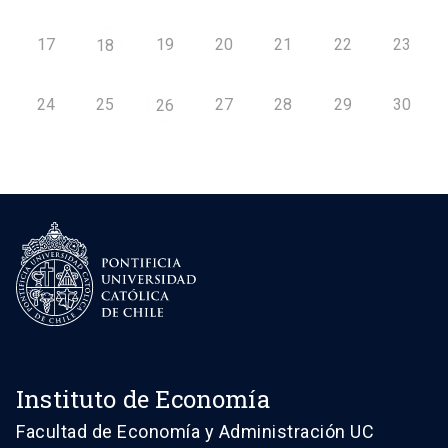
17
19
20
21
22
23
18
24
25
27
28
29
30
26
Instituto de Economía
Facultad de Economía y Administración UC