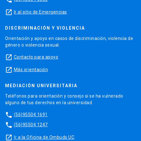
launch
Ir al sitio de Emergencias
DISCRIMINACIÓN Y VIOLENCIA
Orientación y apoyo en casos de discriminación, violencia de
género o violencia sexual.
launch
Contacto para apoyo
launch
Más orientación
MEDIACIÓN UNIVERSITARIA
Teléfonos para orientación y consejo si se ha vulnerado
alguno de tus derechos en la universidad.
phone
(56)95504 1691
phone
(56)95504 1247
launch
Ir a la Oficina de Ombuds UC