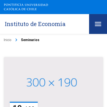
Instituto de Economía
keyboard_arrow_right
Inicio
Seminarios