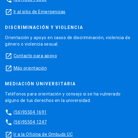
launch
Ir al sitio de Emergencias
DISCRIMINACIÓN Y VIOLENCIA
Orientación y apoyo en casos de discriminación, violencia de
género o violencia sexual.
launch
Contacto para apoyo
launch
Más orientación
MEDIACIÓN UNIVERSITARIA
Teléfonos para orientación y consejo si se ha vulnerado
alguno de tus derechos en la universidad.
phone
(56)95504 1691
phone
(56)95504 1247
launch
Ir a la Oficina de Ombuds UC