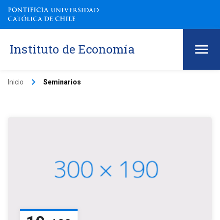
Instituto de Economía
keyboard_arrow_right
Inicio
Seminarios