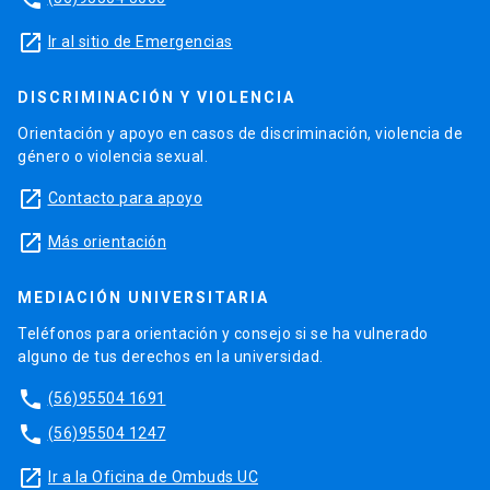
launch
Ir al sitio de Emergencias
DISCRIMINACIÓN Y VIOLENCIA
Orientación y apoyo en casos de discriminación, violencia de
género o violencia sexual.
launch
Contacto para apoyo
launch
Más orientación
MEDIACIÓN UNIVERSITARIA
Teléfonos para orientación y consejo si se ha vulnerado
alguno de tus derechos en la universidad.
phone
(56)95504 1691
phone
(56)95504 1247
launch
Ir a la Oficina de Ombuds UC