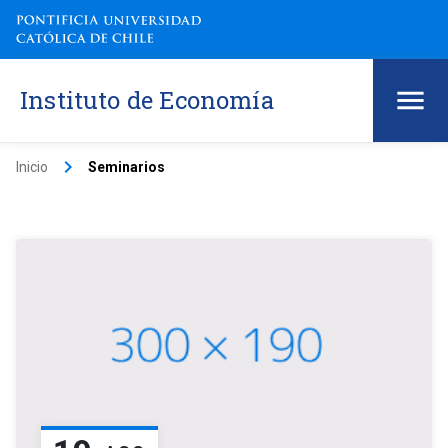
Instituto de Economía
keyboard_arrow_right
Inicio
Seminarios