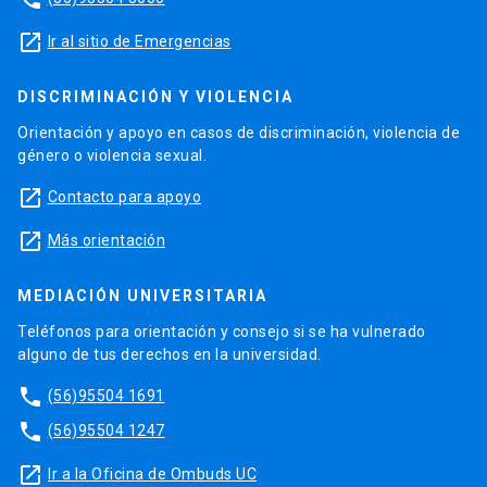
launch
Ir al sitio de Emergencias
DISCRIMINACIÓN Y VIOLENCIA
Orientación y apoyo en casos de discriminación, violencia de
género o violencia sexual.
launch
Contacto para apoyo
launch
Más orientación
MEDIACIÓN UNIVERSITARIA
Teléfonos para orientación y consejo si se ha vulnerado
alguno de tus derechos en la universidad.
phone
(56)95504 1691
phone
(56)95504 1247
launch
Ir a la Oficina de Ombuds UC