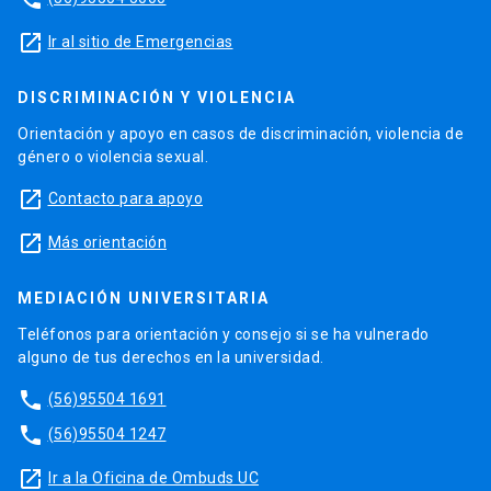
launch
Ir al sitio de Emergencias
DISCRIMINACIÓN Y VIOLENCIA
Orientación y apoyo en casos de discriminación, violencia de
género o violencia sexual.
launch
Contacto para apoyo
launch
Más orientación
MEDIACIÓN UNIVERSITARIA
Teléfonos para orientación y consejo si se ha vulnerado
alguno de tus derechos en la universidad.
phone
(56)95504 1691
phone
(56)95504 1247
launch
Ir a la Oficina de Ombuds UC