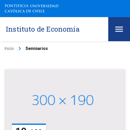
Instituto de Economía
keyboard_arrow_right
Inicio
Seminarios