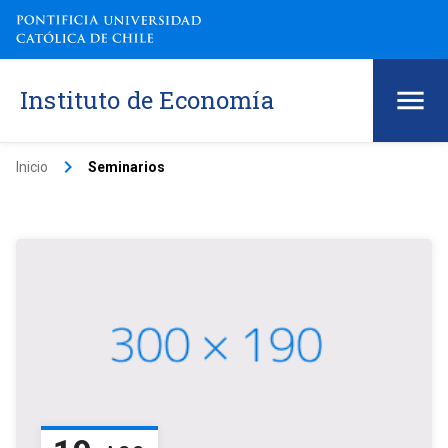
Instituto de Economía
keyboard_arrow_right
Inicio
Seminarios