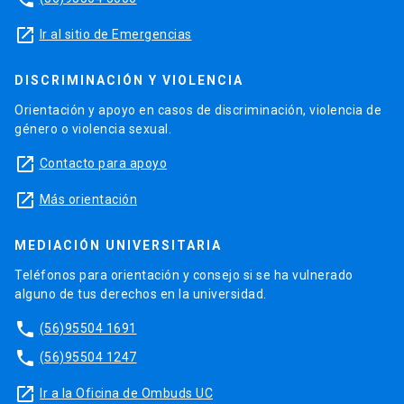
launch
Ir al sitio de Emergencias
DISCRIMINACIÓN Y VIOLENCIA
Orientación y apoyo en casos de discriminación, violencia de
género o violencia sexual.
launch
Contacto para apoyo
launch
Más orientación
MEDIACIÓN UNIVERSITARIA
Teléfonos para orientación y consejo si se ha vulnerado
alguno de tus derechos en la universidad.
phone
(56)95504 1691
phone
(56)95504 1247
launch
Ir a la Oficina de Ombuds UC