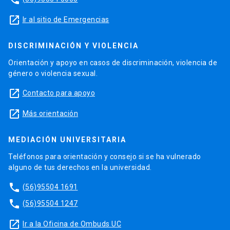
launch
Ir al sitio de Emergencias
DISCRIMINACIÓN Y VIOLENCIA
Orientación y apoyo en casos de discriminación, violencia de
género o violencia sexual.
launch
Contacto para apoyo
launch
Más orientación
MEDIACIÓN UNIVERSITARIA
Teléfonos para orientación y consejo si se ha vulnerado
alguno de tus derechos en la universidad.
phone
(56)95504 1691
phone
(56)95504 1247
launch
Ir a la Oficina de Ombuds UC