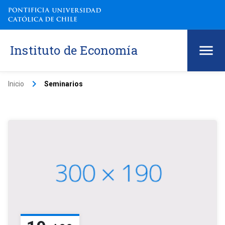
Instituto de Economía
keyboard_arrow_right
Inicio
Seminarios