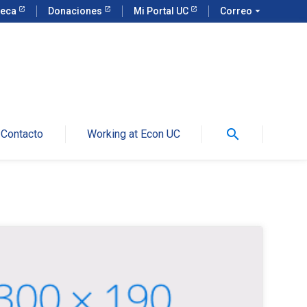
teca
Donaciones
Mi Portal UC
Correo
arrow_drop_down
search
Contacto
Working at Econ UC