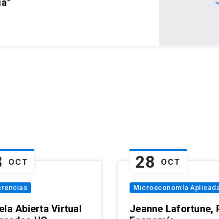
ia”
8
28
OCT
OCT
erencias
Microeconomía Aplicad
la Abierta Virtual
Jeanne Lafortune,