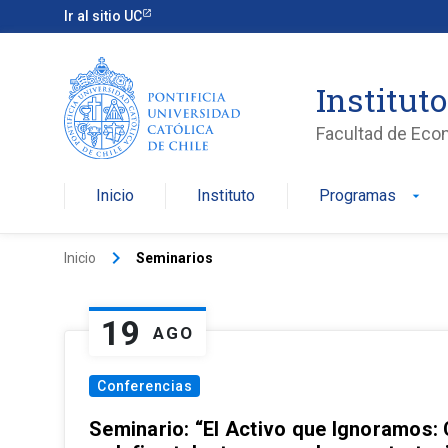
Ir al sitio UC
Institut
Facultad de Eco
Inicio
Instituto
Programas
arrow_drop_down
keyboard_arrow_right
Inicio
Seminarios
19
AGO
Conferencias
Seminario: “El Activo que Ignoramos: