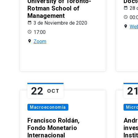
University of Toronto-
Doct
Rotman School of
28 
Management
00:
3 de Noviembre de 2020
Web
17:00
Zoom
22
2
OCT
Macroeconomía
Micr
Francisco Roldán,
Andr
Fondo Monetario
inve
Internacional
Inst