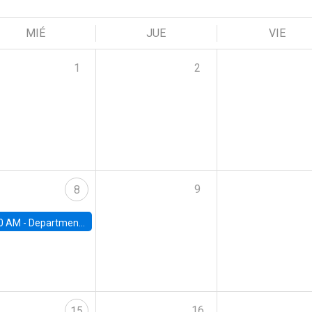
MIÉ
JUE
VIE
1
2
9
8
0 AM -
Department Seminar: James Robinson
16
15