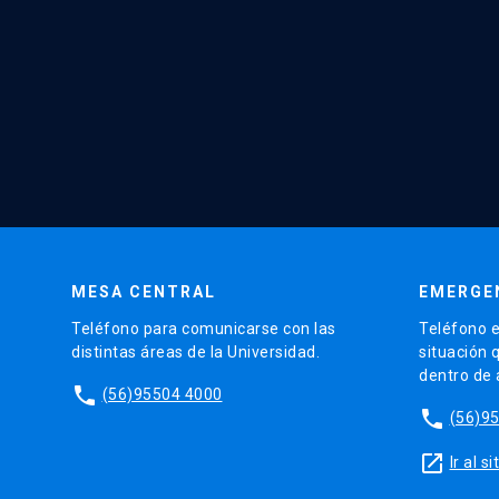
MESA CENTRAL
EMERGE
Teléfono para comunicarse con las
Teléfono e
distintas áreas de la Universidad.
situación 
dentro de
phone
(56)95504 4000
phone
(56)9
launch
Ir al 