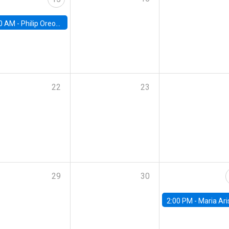
0 AM -
Philip Oreopolous, University of Toronto
22
23
29
30
2:00 PM -
Maria Aristizabal-Ramirez, FED