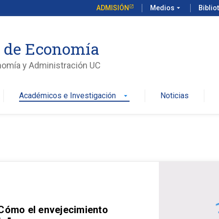
ADMISIÓN
Medios
arrow_drop_down
Biblio
o de Economía
nomía y Administración UC
Académicos e Investigación
Noticias
arrow_drop_down
 Cómo el envejecimiento