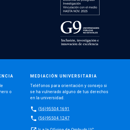
ENCIA
MEDIACIÓN UNIVERSITARIA
de
Teléfonos para orientación y consejo si
énero o
se ha vulnerado alguno de tus derechos
en la universidad.
phone
(56)95504 1691
phone
(56)95504 1247
launch
Ir a la Oficina de Ombuds UC