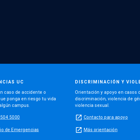
NCIAS UC
DISCRIMINACIÓN Y VIOL
n caso de accidente o
Orientación y apoyo en casos 
que ponga en riesgo tu vida
discriminación, violencia de g
 algún campus.
violencia sexual.
launch
5504 5000
Contacto para apoyo
launch
sitio de Emergencias
Más orientación