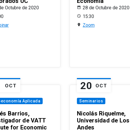
orados UC
Economía
de Octubre de 2020
28 de Octubre de 2020
00
15:30
inar
Zoom
1
20
OCT
OCT
oeconomía Aplicada
Seminarios
és Barrios,
Nicolás Riquelme,
stigador de VATT
Universidad de Los
itute for Economic
Andes