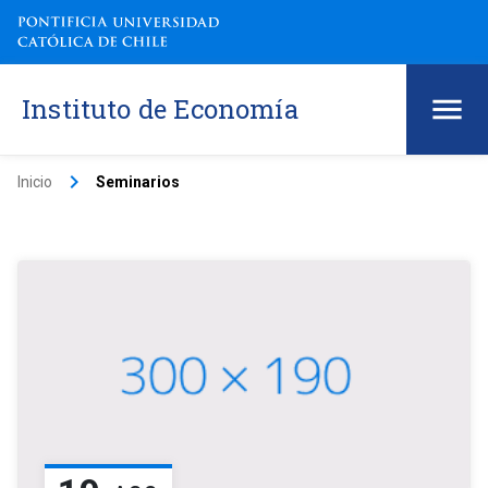
Instituto de Economía
keyboard_arrow_right
Inicio
Seminarios