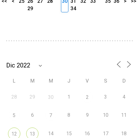
<<
<
25
26
27
28
30
31
32
33
35
36
>
>>
29
34
L
M
M
J
V
S
D
28
29
1
3
4
30
2
6
8
9
10
11
5
7
14
15
16
17
18
12
13