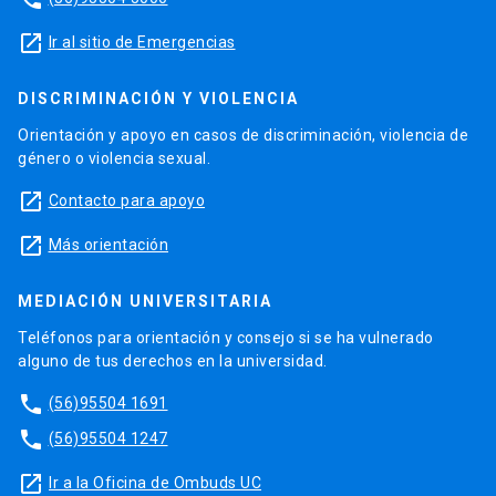
launch
Ir al sitio de Emergencias
DISCRIMINACIÓN Y VIOLENCIA
Orientación y apoyo en casos de discriminación, violencia de
género o violencia sexual.
launch
Contacto para apoyo
launch
Más orientación
MEDIACIÓN UNIVERSITARIA
Teléfonos para orientación y consejo si se ha vulnerado
alguno de tus derechos en la universidad.
phone
(56)95504 1691
phone
(56)95504 1247
launch
Ir a la Oficina de Ombuds UC