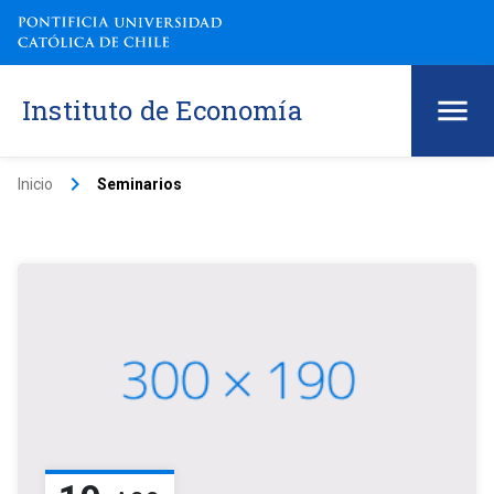
Instituto de Economía
keyboard_arrow_right
Inicio
Seminarios