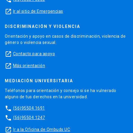
launch
Ir al sitio de Emergencias
DISCRIMINACIÓN Y VIOLENCIA
Orientación y apoyo en casos de discriminación, violencia de
género o violencia sexual.
launch
Contacto para apoyo
launch
Más orientación
MEDIACIÓN UNIVERSITARIA
Teléfonos para orientación y consejo si se ha vulnerado
alguno de tus derechos en la universidad.
phone
(56)95504 1691
phone
(56)95504 1247
launch
Ir a la Oficina de Ombuds UC